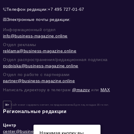
Телефон редакции:
+7 495 727-01-67
Электронные почты редакции:
Информационный отдел
info@business-magazine.online
Отдел рекламы
reklama@business-magazine.online
Отдел распространения/редакционная подписка
podpiska@business-magazine.online
Отдел по работе с партнерами
partner@business-magazine.online
Написать директору в телеграм
@mazov
или
MAX
16+
Сайт может содержать контент, не предназначенный для лиц младше 16-ти лет.
Региональные редакции
Центр
center@business-magazine.online
Нажимая кнопку вы