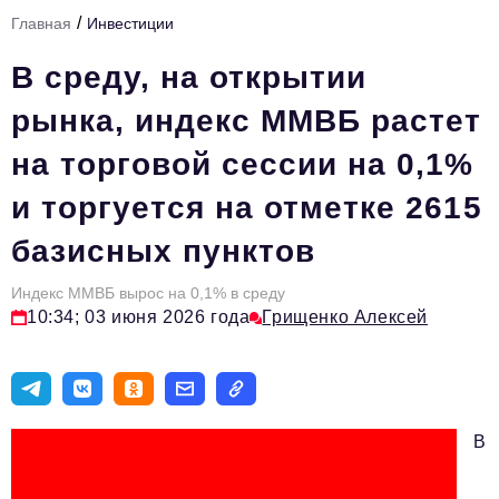
/
Главная
Инвестиции
Тема номера
В среду, на открытии
HR
рынка, индекс ММВБ растет
Персона номера
на торговой сессии на 0,1%
Юридический практикум
и торгуется на отметке 2615
Стиль жизни
базисных пунктов
Туризм
Импортозамещение
Индекс ММВБ вырос на 0,1% в среду
10:34; 03 июня 2026 года
Грищенко Алексей
ОПК
Эксперты
Авторские материалы
В
Видео