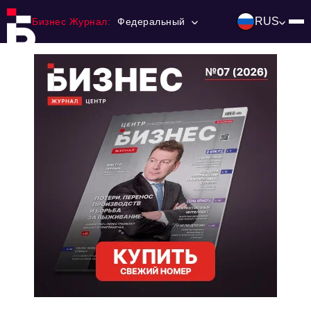
RUS
Бизнес Журнал:
Федеральный
Главная
Франчайзинг
Номера журнала
Контакты
Категории:
Инвестиции
События
Ниши и рынки
Технологии и тренды
Инфраструктура развития