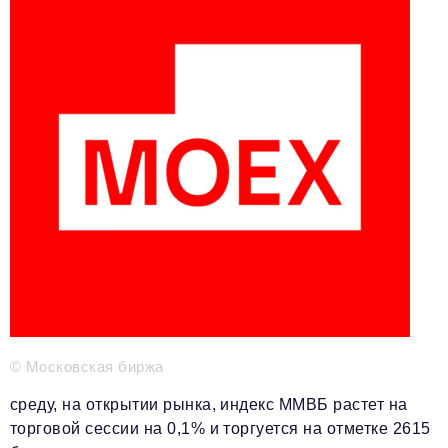
Телефон редакции:
+7 495 727-01-67
Электронные почты редакции:
Информационный отдел
info@business-magazine.online
Отдел рекламы
reklama@business-magazine.online
Отдел распространения/редакционная подписка
podpiska@business-magazine.online
Отдел по работе с партнерами
partner@business-magazine.online
© Московская биржа
среду, на открытии рынка, индекс ММВБ растет на
торговой сессии на 0,1% и торгуется на отметке 2615