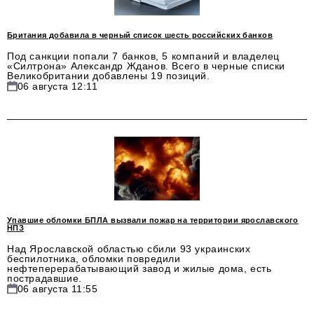
Телефон редакции:
+7 495 727-01-67
Электронные почты редакции:
Британия добавила в черный список шесть российских банков
Под санкции попали 7 банков, 5 компаний и владелец
Информационный отдел
«Силтрона» Александр Жданов. Всего в черные списки
info@business-magazine.online
Великобритании добавлены 19 позиций.
06 августа 12:11
Отдел рекламы
reklama@business-magazine.online
Отдел распространения/редакционная подписка
podpiska@business-magazine.online
Отдел по работе с партнерами
partner@business-magazine.online
Упавшие обломки БПЛА вызвали пожар на территории ярославского
НПЗ
Над Ярославской областью сбили 93 украинских
беспилотника, обломки повредили
нефтеперерабатывающий завод и жилые дома, есть
пострадавшие.
06 августа 11:55