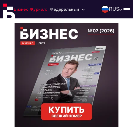
RUS
Бизнес Журнал:
Федеральный
Главная
Франчайзинг
Номера журнала
Контакты
Категории:
Инвестиции
События
Ниши и рынки
Технологии и тренды
Инфраструктура развития