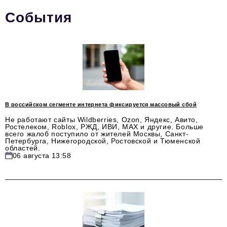
События
Тема номера
HR
Персона номера
Юридический практикум
Стиль жизни
В российском сегменте интернета фиксируется массовый сбой
Туризм
Не работают сайты Wildberries, Ozon, Яндекс, Авито,
Ростелеком, Roblox, РЖД, ИВИ, MAX и другие. Больше
Импортозамещение
всего жалоб поступило от жителей Москвы, Санкт-
Петербурга, Нижегородской, Ростовской и Тюменской
областей.
ОПК
06 августа 13:58
Эксперты
Авторские материалы
Видео