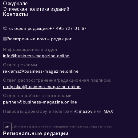
О журнале
Этическая политика изданий
Контакты
Телефон редакции:
+7 495 727-01-67
Электронные почты редакции:
Информационный отдел
info@business-magazine.online
Отдел рекламы
reklama@business-magazine.online
Отдел распространения/редакционная подписка
podpiska@business-magazine.online
Отдел по работе с партнерами
partner@business-magazine.online
Написать директору в телеграм
@mazov
или
MAX
16+
Сайт может содержать контент, не предназначенный для лиц младше 16-ти лет.
Региональные редакции