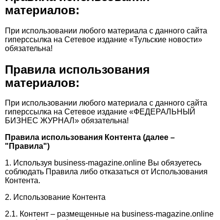
Телефон редакции:
+7 495 727-01-67
материалов:
Электронные почты редакции:
При использовании любого материала с данного сайта
гиперссылка на Сетевое издание «Тульские новости»
Информационный отдел
обязательна!
info@business-magazine.online
Отдел рекламы
Правила использования
reklama@business-magazine.online
материалов:
Отдел распространения/редакционная подписка
podpiska@business-magazine.online
При использовании любого материала с данного сайта
гиперссылка на Сетевое издание «ФЕДЕРАЛЬНЫЙ
Отдел по работе с партнерами
БИЗНЕС ЖУРНАЛ» обязательна!
partner@business-magazine.online
Правила использования Контента (далее –
"Правила")
1. Используя business-magazine.online Вы обязуетесь
соблюдать Правила либо отказаться от Использования
Контента.
2. Использование Контента
2.1. Контент – размещенные на business-magazine.online