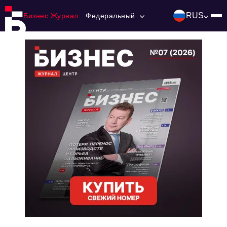
RUS
Бизнес Журнал:
Федеральный
Главная
Франчайзинг
Номера журнала
Контакты
Категории:
Инвестиции
События
Ниши и рынки
Технологии и тренды
Инфраструктура развития