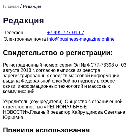
/
Главная
Редакция
Тема номера
Редакция
HR
Персона номера
Телефон
+7 495 727-01-67
Электронная почта
info@business-magazine.online
Юридический практикум
Свидетельство о регистрации:
Стиль жизни
Регистрационный номер: серия Эл № ФС77-73398 от 03
Туризм
августа 2018 г. согласно выписке из реестра
зарегистрированных средств массовой информации
Импортозамещение
выдана Федеральной службой по надзору в сфере
связи, информационных технологий и массовых
ОПК
коммуникаций.
Эксперты
Учредитель (соучредители): Общество с ограниченной
ответственностью «РЕГИОНАЛЬНЫЕ
Авторские материалы
НОВОСТИ».Главный редактор Хайрутдинова Светлана
Юрьевна.
Видео
Правила использования