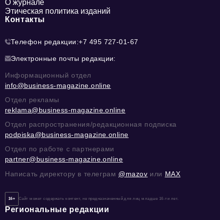
О журнале
Этическая политика изданий
Контакты
Телефон редакции:
+7 495 727-01-67
Электронные почты редакции:
Информационный отдел
info@business-magazine.online
Отдел рекламы
reklama@business-magazine.online
Отдел распространения/редакционная подписка
podpiska@business-magazine.online
Отдел по работе с партнерами
partner@business-magazine.online
Написать директору в телеграм
@mazov
или
MAX
16+
Сайт может содержать контент, не предназначенный для лиц младше 16-ти лет.
Региональные редакции