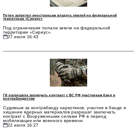
Телефон редакции:
+7 495 727-01-67
Электронные почты редакции:
Путин запретил иностранцам владеть землей на федеральной
территории «Сириус»
Информационный отдел
Под ограничения попали земли на федеральной
info@business-magazine.online
территории «Сириус».
27 июля 16:43
Отдел рекламы
reklama@business-magazine.online
Отдел распространения/редакционная подписка
podpiska@business-magazine.online
Отдел по работе с партнерами
partner@business-magazine.online
ГД разрешила заключать контракт с ВС РФ участникам банд и
контрабандистам
Судимым за контрабанду наркотиков, участие в банде и
хищение ядерных материалов разрешат заключать
контракт с Вооруженными силами РФ в период
мобилизации или военного времени.
22 июля 16:27