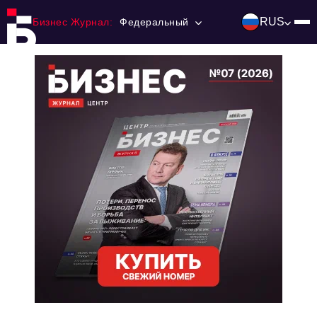
RUS
Бизнес Журнал:
Федеральный
Главная
Франчайзинг
Номера журнала
Контакты
Категории:
Инвестиции
События
Ниши и рынки
Технологии и тренды
Инфраструктура развития