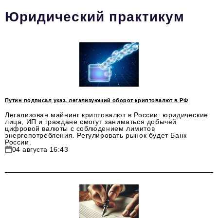
Юридический практикум
Тема номера
HR
Персона номера
Юридический практикум
Стиль жизни
Путин подписал указ, легализующий оборот криптовалют в РФ
Туризм
Легализован майнинг криптовалют в России: юридические
лица, ИП и граждане смогут заниматься добычей
Импортозамещение
цифровой валюты с соблюдением лимитов
энергопотребления. Регулировать рынок будет Банк
России.
ОПК
04 августа 16:43
Эксперты
Авторские материалы
Видео