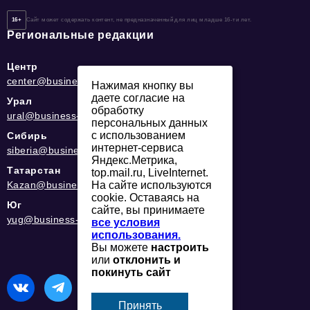
16+
Сайт может содержать контент, не предназначенный для лиц младше 16-ти лет.
Региональные редакции
Центр
center@business-magazine.online
Нажимая кнопку вы
даете согласие на
Урал
обработку
ural@business-magazine.online
персональных данных
с использованием
Сибирь
интернет-сервиса
siberia@business-magazine.online
Яндекс.Метрика,
Татарстан
top.mail.ru, LiveInternet.
Kazan@business-magazine.online
На сайте используются
cookie. Оставаясь на
Юг
сайте, вы принимаете
yug@business-magazine.online
все условия
использования.
Вы можете
настроить
или
отклонить и
покинуть сайт
Принять