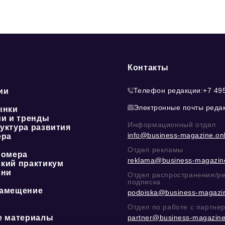
Контакты
Телефон редакции:
+7 49
ии
Электронные почты реда
ынки
ии и тренды
Информационный отдел
уктура развития
info@business-magazine.onl
ера
Отдел рекламы
номера
reklama@business-magazine
кий практикум
зни
Отдел распространения/р
подписка
амещение
podpiska@business-magazin
Отдел по работе с партне
е материалы
partner@business-magazine