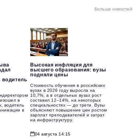
Больше новостей
рыва
Высокая инфляция для
адал
высшего образования: вузы
подняли цены
, водитель
Стоимость обучения в российских
вузах в 2026 году выросла на
ендиректором
10,7%, а в отдельных вузах рост
изошел в
составил 12–14%, на некоторых
к, водитель
специальностях — до трети. Вузы
еанимации в
объясняют повышение цен ростом
зарплат преподавателей и затрат
на инфраструктуру.
04 августа 14:15