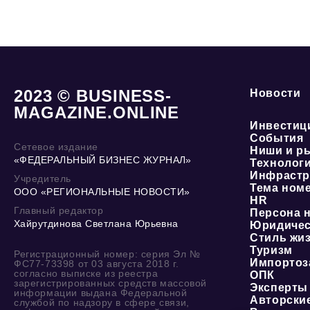
2023 © BUSINESS-
Новости
MAGAZINE.ONLINE
Инвестиц
События
Сетевое издание
Ниши и р
«ФЕДЕРАЛЬНЫЙ БИЗНЕС ЖУРНАЛ»
Технолог
Инфрастр
Учредитель
Тема ном
ООО «РЕГИОНАЛЬНЫЕ НОВОСТИ»
HR
Главный редактор
Персона 
Хайрутдинова Светлана Юрьевна
Юридичес
Стиль жи
Туризм
Регистрационный номер: серия Эл №
Импортоз
ФС77-73398 от 03 августа 2018 г.
согласно выписке из реестра
ОПК
зарегистрированных средств массовой
Эксперты
информации выдана Федеральной
Авторски
службой по надзору в сфере связи,