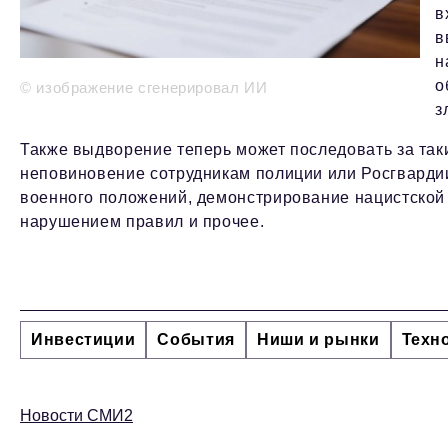
в
в
н
о
© изображение сгенерировал ИИ
з
Также выдворение теперь может последовать за так
неповиновение сотрудникам полиции или Росгварди
военного положений, демонстрирование нацистской 
нарушением правил и прочее.
Инвестиции
События
Ниши и рынки
Техн
Новости СМИ2