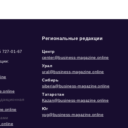
Региональные редакции
5 727-01-67
Центр
center@business-magazine.online
кции:
Урал
ural@business-magazine.online
ine
Сибирь
siberia@business-magazine.online
.online
Татарстан
едакционная
Kazan@business-magazine.online
Юг
e.online
yug@business-magazine.online
рами
.online