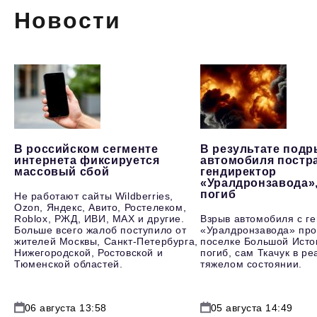
Новости
В российском сегменте
В результате под
интернета фиксируется
автомобиля постр
массовый сбой
гендиректор
«Уралдронзавода»
погиб
Не работают сайты Wildberries,
Ozon, Яндекс, Авито, Ростелеком,
Roblox, РЖД, ИВИ, MAX и другие.
Взрыв автомобиля с г
Больше всего жалоб поступило от
«Уралдронзавода» про
жителей Москвы, Санкт-Петербурга,
поселке Большой Исто
Нижегородской, Ростовской и
погиб, сам Ткачук в р
Тюменской областей.
тяжелом состоянии.
06 августа 13:58
05 августа 14:49