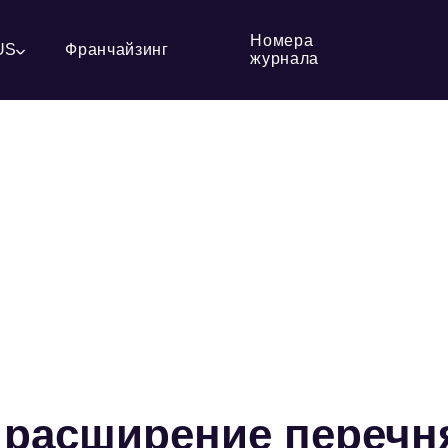
Номера
US
Франчайзинг
журнала
 расширение перечн