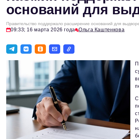
оснований для вы
Правительство поддержало расширение оснований для выдворе
09:33; 16 марта 2026 года
Ольга Каштенкова
П
с
в
п
С
п
с
Р
н
б