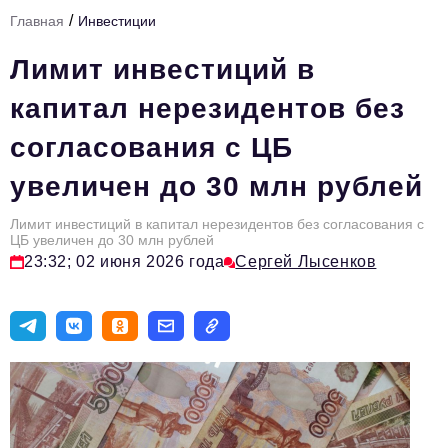
/
Главная
Инвестиции
Тема номера
Лимит инвестиций в
HR
капитал нерезидентов без
Персона номера
согласования с ЦБ
Юридический практикум
увеличен до 30 млн рублей
Стиль жизни
Туризм
Лимит инвестиций в капитал нерезидентов без согласования с
ЦБ увеличен до 30 млн рублей
23:32; 02 июня 2026 года
Сергей Лысенков
Импортозамещение
ОПК
Эксперты
Авторские материалы
Видео