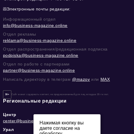
Электронные почты редакции:
Информационный отдел
info@business-magazine.online
Отдел рекламы
reklama@business-magazine.online
Отдел распространения/редакционная подписка
podpiska@business-magazine.online
Отдел по работе с партнерами
partner@business-magazine.online
Написать директору в телеграм
@mazov
или
MAX
16+
Сайт может содержать контент, не предназначенный для лиц младше 16-ти лет.
Региональные редакции
Центр
center@business-magazine.online
Нажимая кнопку вы
даете согласие на
Урал
обработку