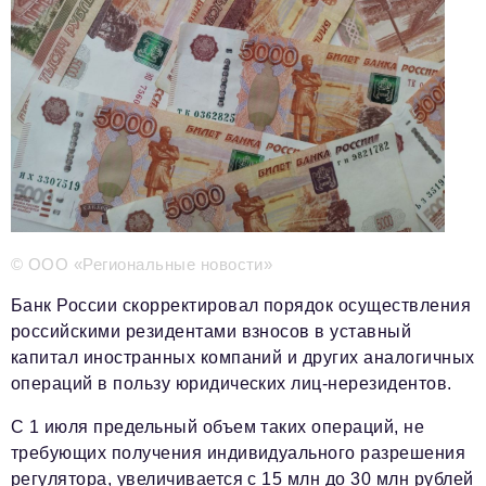
Телефон редакции:
+7 495 727-01-67
Электронные почты редакции:
Информационный отдел
info@business-magazine.online
Отдел рекламы
reklama@business-magazine.online
Отдел распространения/редакционная подписка
podpiska@business-magazine.online
Отдел по работе с партнерами
© ООО «Региональные новости»
partner@business-magazine.online
Банк России скорректировал порядок осуществления
российскими резидентами взносов в уставный
капитал иностранных компаний и других аналогичных
операций в пользу юридических лиц-нерезидентов.
С 1 июля предельный объем таких операций, не
требующих получения индивидуального разрешения
регулятора, увеличивается с 15 млн до 30 млн рублей