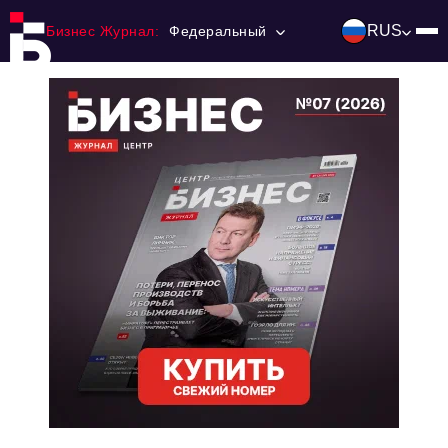
RUS
Бизнес Журнал:
Федеральный
Главная
Франчайзинг
Номера журнала
Контакты
Категории:
Инвестиции
События
Ниши и рынки
Технологии и тренды
Инфраструктура развития