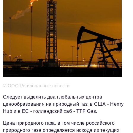
Телефон редакции:
+7 495 727-01-67
Электронные почты редакции:
Информационный отдел
info@business-magazine.online
Отдел рекламы
reklama@business-magazine.online
Отдел распространения/редакционная подписка
podpiska@business-magazine.online
Отдел по работе с партнерами
partner@business-magazine.online
© ООО Региональные новости
Следует выделить два глобальных центра
ценообразования на природный газ: в США - Henry
Hub и в ЕС - голландский хаб - TTF Gas.
Цена природного газа, в том числе российского
природного газа определяется исходя из текущих