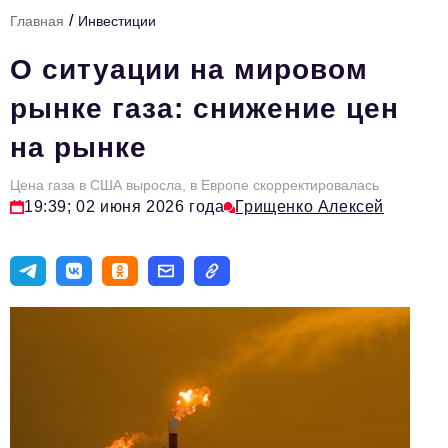
/
Главная
Инвестиции
Тема номера
О ситуации на мировом
HR
рынке газа: снижение цен
Персона номера
на рынке
Юридический практикум
Цена газа в США выросла, в Европе скорректировалась
Стиль жизни
19:39; 02 июня 2026 года
Грищенко Алексей
Туризм
Импортозамещение
ОПК
Эксперты
Авторские материалы
Видео