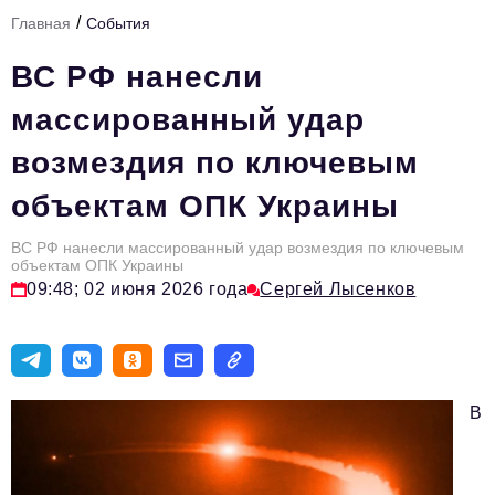
/
Главная
События
Тема номера
ВС РФ нанесли
HR
массированный удар
Персона номера
возмездия по ключевым
Юридический практикум
объектам ОПК Украины
Стиль жизни
Туризм
ВС РФ нанесли массированный удар возмездия по ключевым
объектам ОПК Украины
09:48; 02 июня 2026 года
Сергей Лысенков
Импортозамещение
ОПК
Эксперты
В
Авторские материалы
Видео