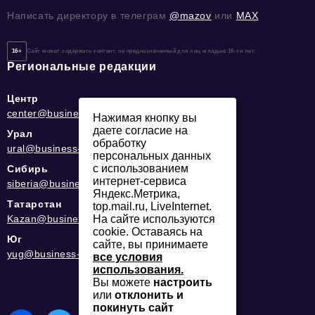
Написать директору в телеграм
@mazov
или
MAX
16+
Сайт может содержать контент, не предназначенный для лиц младше 16-ти лет.
Региональные редакции
Центр
center@business-magazine.online
Нажимая кнопку вы
даете согласие на
Урал
обработку
ural@business-magazine.online
персональных данных
с использованием
Сибирь
интернет-сервиса
siberia@business-magazine.online
Яндекс.Метрика,
Татарстан
top.mail.ru, LiveInternet.
Kazan@business-magazine.online
На сайте используются
cookie. Оставаясь на
Юг
сайте, вы принимаете
yug@business-magazine.online
все условия
использования.
Вы можете
настроить
или
отклонить и
покинуть сайт