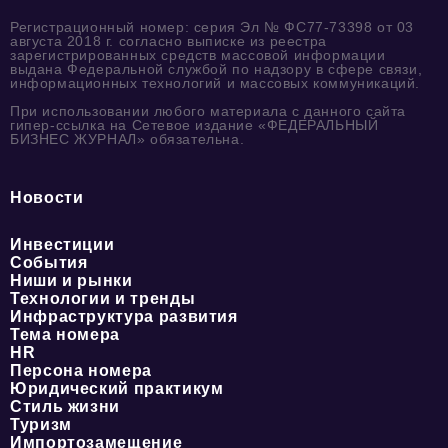
Регистрационный номер: серия Эл № ФС77-73398 от 03
августа 2018 г. согласно выписке из реестра
зарегистрированных средств массовой информации
выдана Федеральной службой по надзору в сфере связи,
информационных технологий и массовых коммуникаций.
При использовании любого материала с данного сайта
гипер-ссылка на Сетевое издание «ФЕДЕРАЛЬНЫЙ
БИЗНЕС ЖУРНАЛ» обязательна.
Новости
Инвестиции
События
Ниши и рынки
Технологии и тренды
Инфраструктура развития
Тема номера
HR
Персона номера
Юридический практикум
Стиль жизни
Туризм
Импортозамещение