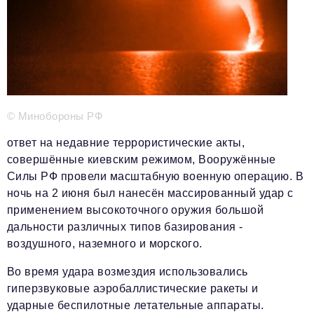
Телефон редакции:
+7 495 727-01-67
Электронные почты редакции:
Информационный отдел
info@business-magazine.online
Отдел рекламы
reklama@business-magazine.online
© Минобороны РФ
Отдел распространения/редакционная подписка
podpiska@business-magazine.online
ответ на недавние террористические акты,
совершённые киевским режимом, Вооружённые
Отдел по работе с партнерами
partner@business-magazine.online
Силы РФ провели масштабную военную операцию. В
ночь на 2 июня был нанесён массированный удар с
применением высокоточного оружия большой
дальности различных типов базирования -
воздушного, наземного и морского.
Во время удара возмездия использовались
гиперзвуковые аэробаллистические ракеты и
ударные беспилотные летательные аппараты.