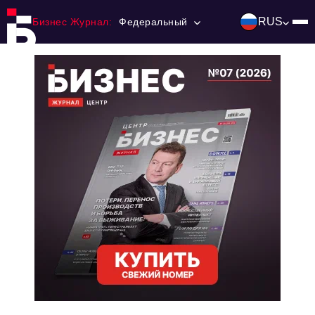
RUS
Бизнес Журнал:
Федеральный
Главная
Франчайзинг
Номера журнала
Контакты
Категории:
Инвестиции
События
Ниши и рынки
Технологии и тренды
Инфраструктура развития