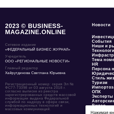
2023 © BUSINESS-
Новости
MAGAZINE.ONLINE
Инвестиц
События
Сетевое издание
Ниши и р
«ФЕДЕРАЛЬНЫЙ БИЗНЕС ЖУРНАЛ»
Технолог
Инфрастр
Учредитель
Тема ном
ООО «РЕГИОНАЛЬНЫЕ НОВОСТИ»
HR
Главный редактор
Персона 
Хайрутдинова Светлана Юрьевна
Юридичес
Стиль жи
Туризм
Регистрационный номер: серия Эл №
Импортоз
ФС77-73398 от 03 августа 2018 г.
согласно выписке из реестра
ОПК
зарегистрированных средств массовой
Эксперты
информации выдана Федеральной
Авторски
службой по надзору в сфере связи,
информационных технологий и
Видео
массовых коммуникаций.
Нажимая кно