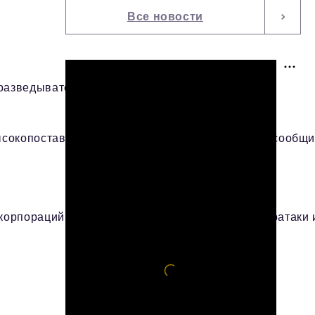
Все новости
азведывательных структур,
сокопоставленных российских чиновников. Как сообщ
рпораций. Это позволило замаскировать кибератаки и