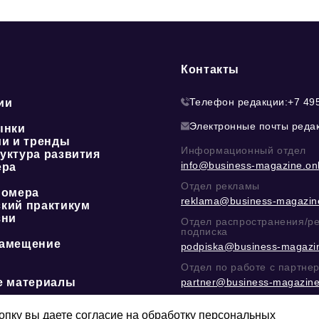
Контакты
Телефон редакции:
+7 49
ии
Электронные почты реда
ынки
ии и тренды
Информационный отдел
уктура развития
info@business-magazine.onl
ера
Отдел рекламы
номера
reklama@business-magazine
кий практикум
зни
Отдел распространения/р
подписка
амещение
podpiska@business-magazin
Отдел по работе с партне
е материалы
partner@business-magazine
Написать директору в тел
@mazov
или
MAX
пку вы даете согласие на обработку персональных