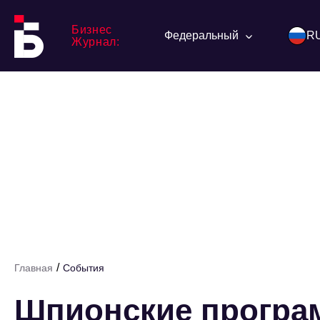
Бизнес
Федеральный
R
Журнал:
/
Главная
События
Шпионские програ