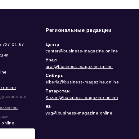
Региональные редакции
5 727-01-67
Центр
center@business-magazine.online
кции:
Урал
ural@business-magazine.online
ine
Сибирь
siberia@business-magazine.online
.online
Татарстан
едакционная
Kazan@business-magazine.online
Юг
e.online
yug@business-magazine.online
рами
.online
еграм