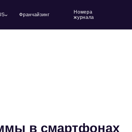
Номера
US
Франчайзинг
журнала
ммы в смартфонах