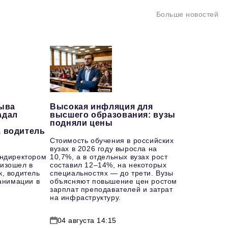
Больше новостей
рыва
Высокая инфляция для
адал
высшего образования: вузы
подняли цены
, водитель
Стоимость обучения в российских
вузах в 2026 году выросла на
ендиректором
10,7%, а в отдельных вузах рост
изошел в
составил 12–14%, на некоторых
к, водитель
специальностях — до трети. Вузы
еанимации в
объясняют повышение цен ростом
зарплат преподавателей и затрат
на инфраструктуру.
04 августа 14:15