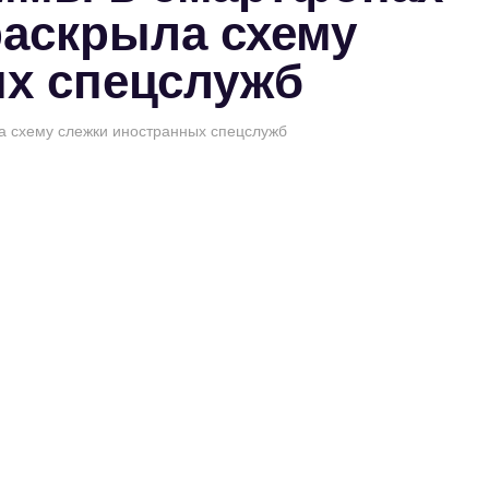
аскрыла схему
ых спецслужб
а схему слежки иностранных спецслужб