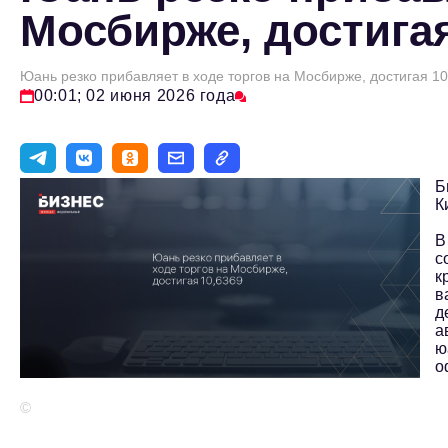
Мосбирже, достигая
Юань резко прибавляет в ходе торгов на Мосбирже, достигая 1
00:01; 02 июня 2026 года
Б
К
В
с
к
в
д
а
ю
о
©