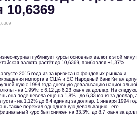
 10,6369
0,6369
изнес-журнал публикует курсы основных валют к этой минут
итайская валюта растёт до 10,6369, прибавляя +1,37%
 августе 2015 года из-за кризиса на фондовых рынках и
окращения импорта в США и ЕС Народный банк Китая допу
рупнейшую с 1994 года дневную девальвацию национально
алюты - на 1,99%: с 6,12 до 6,23 юаня за доллар. На следу
ень она подешевела еще на 1,8% - до 6,33 юаня за доллар, 
вгуста - на 1,12% до 6,4 единиц за доллар. 1 января 1994 го
ань также пережил однодневную девальвацию - его
фициальный курс был снижен на 33,3%, до 8,7 юаня за дол