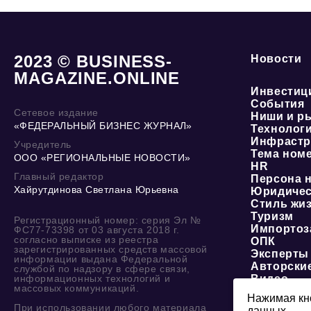
2023 © BUSINESS-
Новости
MAGAZINE.ONLINE
Инвестиц
События
Сетевое издание
Ниши и р
«ФЕДЕРАЛЬНЫЙ БИЗНЕС ЖУРНАЛ»
Технолог
Инфрастр
Учредитель
Тема ном
ООО «РЕГИОНАЛЬНЫЕ НОВОСТИ»
HR
Главный редактор
Персона 
Хайрутдинова Светлана Юрьевна
Юридичес
Стиль жи
Туризм
Регистрационный номер: серия Эл №
Импортоз
ФС77-73398 от 03 августа 2018 г.
согласно выписке из реестра
ОПК
зарегистрированных средств массовой
Эксперты
информации выдана Федеральной
Авторски
службой по надзору в сфере связи,
информационных технологий и
Видео
массовых коммуникаций.
Нажимая кно
При использовании любого материала
данных