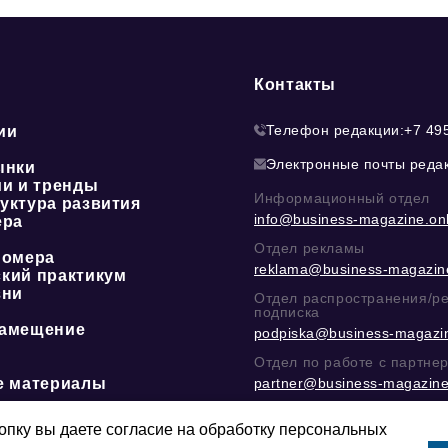
Контакты
Телефон редакции:
+7 49
ии
Электронные почты реда
ынки
ии и тренды
Информационный отдел
уктура развития
info@business-magazine.onl
ера
Отдел рекламы
номера
reklama@business-magazine
кий практикум
зни
Отдел распространения/р
подписка
амещение
podpiska@business-magazin
Отдел по работе с партне
е материалы
partner@business-magazine
Написать директору в тел
@mazov
или
MAX
пку вы даете согласие на обработку персональных