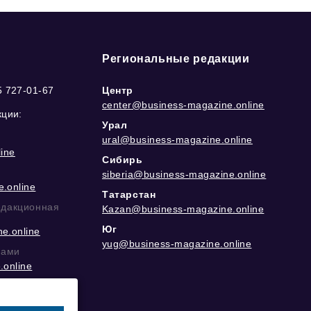
Региональные редакции
5 727-01-67
Центр
center@business-magazine.online
кции:
Урал
ural@business-magazine.online
ine
Сибирь
siberia@business-magazine.online
.online
Татарстан
едакционная
Kazan@business-magazine.online
Юг
e.online
yug@business-magazine.online
рами
.online
еграм