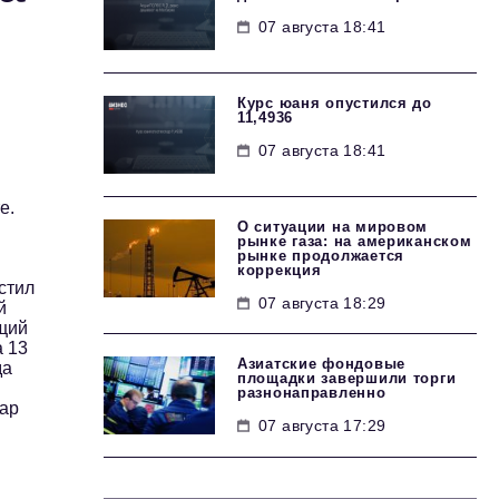
07 августа 18:41
Курс юаня опустился до
11,4936
07 августа 18:41
е.
О ситуации на мировом
рынке газа: на американском
рынке продолжается
коррекция
стил
07 августа 18:29
й
ющий
а 13
Азиатские фондовые
да
площадки завершили торги
разнонаправленно
лар
07 августа 17:29