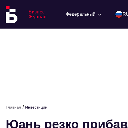
Бизнес
Федеральный
R
Журнал:
/
Главная
Инвестиции
Юань резко прибавл