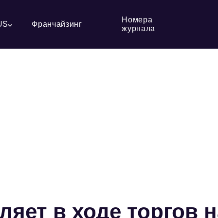
Номера
US
Франчайзинг
журнала
яет в ходе торгов н