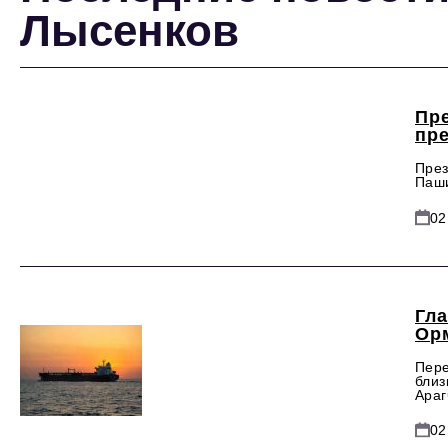
Лысенков
Пр
пр
През
Паши
02
Гл
Ор
Пере
близ
Араг
02