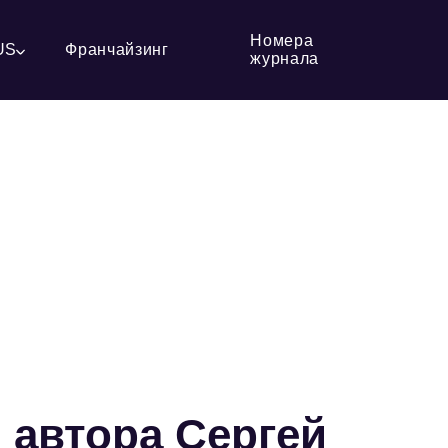
Номера
US
Франчайзинг
журнала
 автора Сергей