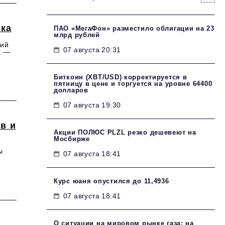
ека
ПАО «МегаФон» разместило облигации на 23
млрд рублей
кий
07 августа 20:31
х —
Биткоин (XBT/USD) корректируется в
пятницу в цене и торгуется на уровне 64400
долларов
07 августа 19:30
в и
Акции ПОЛЮС PLZL резко дешевеют на
Мосбирже
ы
07 августа 18:41
Курс юаня опустился до 11,4936
07 августа 18:41
О ситуации на мировом рынке газа: на