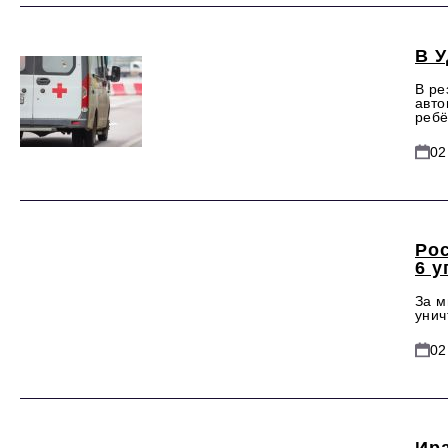
В У
В ре
авто
ребё
02
Ро
6 
За м
унич
02