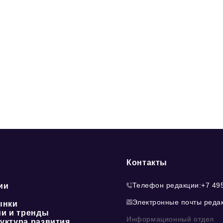
Контакты
Телефон редакции:
+7 49
ии
Электронные почты реда
ынки
ии и тренды
Информационный отдел
уктура развития