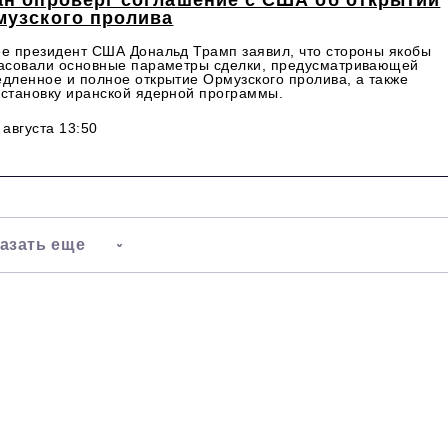
ан опроверг соглашение с США об открытии
музского пролива
е президент США Дональд Трамп заявил, что стороны якобы
асовали основные параметры сделки, предусматривающей
дленное и полное открытие Ормузского пролива, а также
становку иранской ядерной программы.
 августа 13:50
азать еще