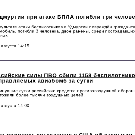
дмуртии при атаке БПЛА погибли три челов
зультате атаки беспилотников в Удмуртии повреждён гражданс
мобиль, погибли 3 человека, двое ранены, среди пострадавши
нок.
 августа 14:15
ссийские силы ПВО сбили 1158 беспилотнико
управляемых авиабомб за сутки
инувшие сутки российские средства противовоздушной оборон
тожили более тысячи воздушных целей.
 августа 14:00