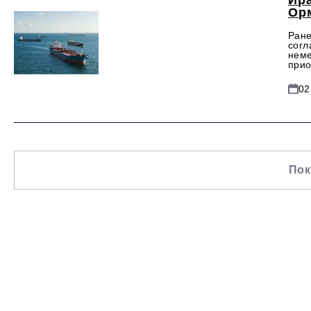
Ир
Ор
Ране
согл
неме
прио
02
Пок