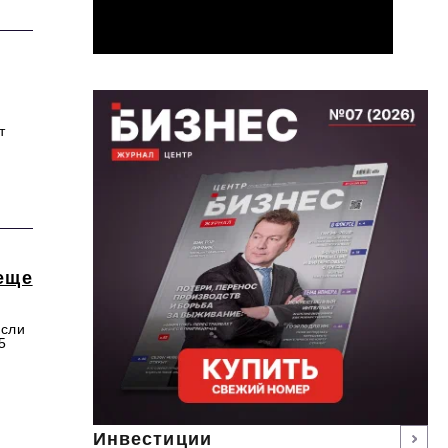
т
еще
если
5
Инвестиции