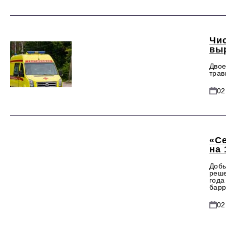
Чи
вы
Двое
трав
02
«С
на 
Добы
реше
года
барр
02