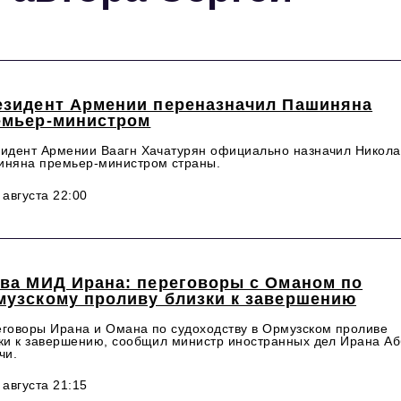
езидент Армении переназначил Пашиняна
емьер-министром
идент Армении Ваагн Хачатурян официально назначил Никола
няна премьер-министром страны.
 августа 22:00
ава МИД Ирана: переговоры с Оманом по
музскому проливу близки к завершению
говоры Ирана и Омана по судоходству в Ормузском проливе
ки к завершению, сообщил министр иностранных дел Ирана А
чи.
 августа 21:15