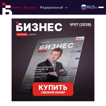
RUS
Бизнес Журнал:
Федеральный
Главная
Франчайзинг
Номера журнала
Контакты
Категории:
Инвестиции
События
Ниши и рынки
Технологии и тренды
Инфраструктура развития