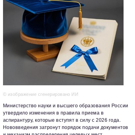
Телефон редакции:
+7 495 727-01-67
Электронные почты редакции:
Информационный отдел
info@business-magazine.online
Отдел рекламы
reklama@business-magazine.online
Отдел распространения/редакционная подписка
podpiska@business-magazine.online
Отдел по работе с партнерами
partner@business-magazine.online
© изображение сгенерировано ИИ
Министерство науки и высшего образования России
утвердило изменения в правила приема в
аспирантуру, которые вступят в силу с 2026 года.
Нововведения затронут порядок подачи документов
и механизм распределения целевых мест,