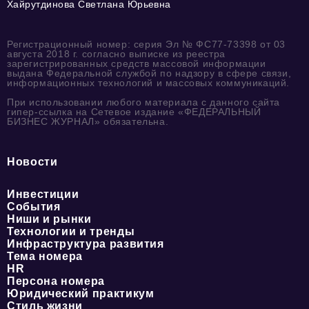
Хайрутдинова Светлана Юрьевна
Регистрационный номер: серия Эл № ФС77-73398 от 03
августа 2018 г. согласно выписке из реестра
зарегистрированных средств массовой информации
выдана Федеральной службой по надзору в сфере связи,
информационных технологий и массовых коммуникаций.
При использовании любого материала с данного сайта
гипер-ссылка на Сетевое издание «ФЕДЕРАЛЬНЫЙ
БИЗНЕС ЖУРНАЛ» обязательна.
Новости
Инвестиции
События
Ниши и рынки
Технологии и тренды
Инфраструктура развития
Тема номера
HR
Персона номера
Юридический практикум
Стиль жизни