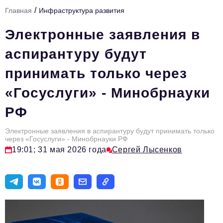
/
Главная
Инфраструктура развития
Тема номера
Электронные заявления в
HR
аспирантуру будут
Персона номера
принимать только через
Юридический практикум
«Госуслуги» - Минобрнауки
Стиль жизни
РФ
Туризм
Импортозамещение
Электронные заявления в аспирантуру будут принимать только
через «Госуслуги» - Минобрнауки РФ
ОПК
19:01; 31 мая 2026 года
Сергей Лысенков
Эксперты
Авторские материалы
Видео