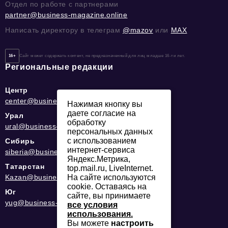
Отдел по работе с партнерами
partner@business-magazine.online
Написать директору в телеграм
@mazov
или
MAX
16+
Сайт может содержать контент, не предназначенный для лиц младше 16-ти лет.
Региональные редакции
Центр
center@business-magazine.online
Нажимая кнопку вы
даете согласие на
Урал
обработку
ural@business-magazine.online
персональных данных
с использованием
Сибирь
интернет-сервиса
siberia@business-magazine.online
Яндекс.Метрика,
Татарстан
top.mail.ru, LiveInternet.
На сайте используются
Kazan@business-magazine.online
cookie. Оставаясь на
Юг
сайте, вы принимаете
yug@business-magazine.online
все условия
использования.
Вы можете
настроить