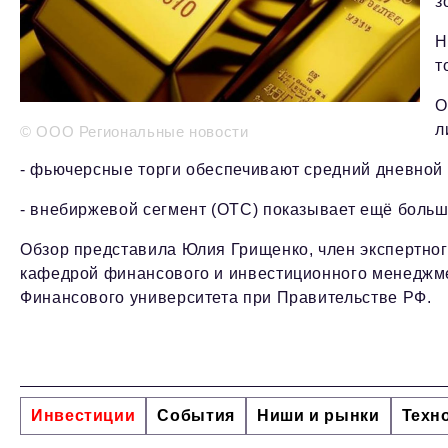
з
Н
т
О
л
© ООО Региональные новости
- фьючерсные торги обеспечивают средний дневной
- внебиржевой сегмент (OTC) показывает ещё больш
Обзор представила Юлия Грищенко, член экспертного
кафедрой финансового и инвестиционного менеджм
Финансового университета при Правительстве РФ.
Инвестиции
События
Ниши и рынки
Техн