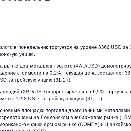
олото в понедельник торгуется на уровне 3366 USD за 
ройскую унцию.
а рынке драгметаллов - золото (XAU/USD) демонстрир
адение стоимости на 0,2%, текущая цена составляет 33
SD за тройскую унцию (31,1 г).
алладий (XPD/USD) корректируется на 0,5%, торгуясь 
тметке 1153 USD за тройскую унцию (31,1 г).
сновные площадки торговли драгоценными металлами
осредоточены на Лондонском внебиржевом рынке (LBM
мериканском фьючерсном рынке (COMEX) и Шанхайск