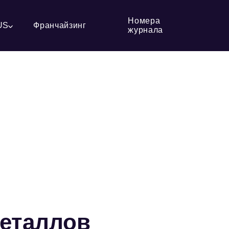
Номера
US
Франчайзинг
журнала
металлов