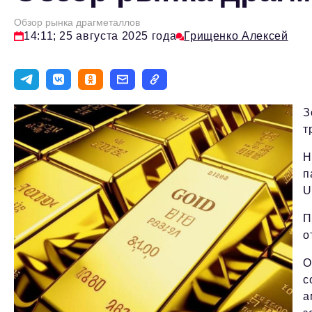
Обзор рынка драгметаллов
14:11; 25 августа 2025 года
Грищенко Алексей
З
т
Н
п
U
П
о
О
с
а