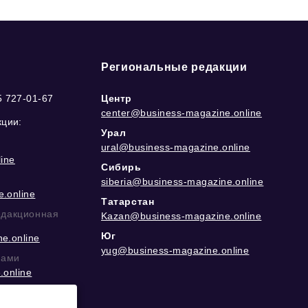
Региональные редакции
5 727-01-67
Центр
center@business-magazine.online
кции:
Урал
ural@business-magazine.online
ine
Сибирь
siberia@business-magazine.online
.online
Татарстан
едакционная
Kazan@business-magazine.online
Юг
e.online
yug@business-magazine.online
рами
.online
еграм