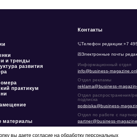
Контакты
Телефон редакции:
+7 49
ии
Электронные почты реда
ынки
ии и тренды
Информационный отдел
уктура развития
info@business-magazine.onl
ера
Отдел рекламы
номера
reklama@business-magazine
кий практикум
зни
Отдел распространения/р
подписка
амещение
podpiska@business-magazin
Отдел по работе с партне
е материалы
partner@business-magazine
Написать директору в тел
@mazov
или
MAX
пку вы даете согласие на обработку персональных