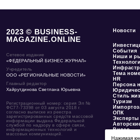
2023 © BUSINESS-
Новости
MAGAZINE.ONLINE
Инвестиц
События
Сетевое издание
Ниши и р
«ФЕДЕРАЛЬНЫЙ БИЗНЕС ЖУРНАЛ»
Технолог
Инфрастр
Учредитель
Тема ном
ООО «РЕГИОНАЛЬНЫЕ НОВОСТИ»
HR
Главный редактор
Персона 
Хайрутдинова Светлана Юрьевна
Юридичес
Стиль жи
Туризм
Регистрационный номер: серия Эл №
Импортоз
ФС77-73398 от 03 августа 2018 г.
согласно выписке из реестра
ОПК
зарегистрированных средств массовой
Эксперты
информации выдана Федеральной
Авторски
службой по надзору в сфере связи,
информационных технологий и
Видео
массовых коммуникаций.
Нажимая кно