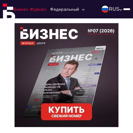
RUS
Бизнес Журнал:
Федеральный
Главная
Франчайзинг
Номера журнала
Контакты
Категории:
Инвестиции
События
Ниши и рынки
Технологии и тренды
Инфраструктура развития