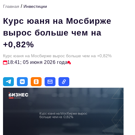
/
Главная
Инвестиции
Тема номера
Курс юаня на Мосбирже
HR
вырос больше чем на
Персона номера
+0,82%
Юридический практикум
Курс юаня на Мосбирже вырос больше чем на +0,82%
Стиль жизни
18:41; 05 июня 2026 года
Туризм
Импортозамещение
ОПК
Эксперты
Авторские материалы
Видео