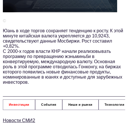
Телефон редакции:
+7 495 727-01-67
Электронные почты редакции:
©
Информационный отдел
info@business-magazine.online
Юань в ходе торгов сохраняет тенденцию к росту. К этой
минуте китайская валюта укрепляется до 10,9243,
Отдел рекламы
свидетельствуют данные Мосбиржи. Рост составил
reklama@business-magazine.online
+0,82%.
С 2000-х годов власти КНР начали реализовывать
Отдел распространения/редакционная подписка
программу по превращению жэньминьби в
podpiska@business-magazine.online
конвертируемую, международную валюту. Основная
Отдел по работе с партнерами
роль в этой программе отводилась Гонконгу, на биржах
partner@business-magazine.online
которого появились новые финансовые продукты,
номинированные в юанях и доступные для зарубежных
инвесторов.
Инвестиции
События
Ниши и рынки
Технологии и
Новости СМИ2