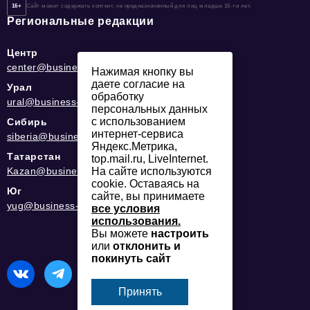
16+
Сайт может содержать контент, не предназначенный для лиц младше 16-ти лет.
Региональные редакции
Центр
center@business-magazine.online
Нажимая кнопку вы
даете согласие на
Урал
обработку
ural@business-magazine.online
персональных данных
с использованием
Сибирь
интернет-сервиса
siberia@business-magazine.online
Яндекс.Метрика,
Татарстан
top.mail.ru, LiveInternet.
Kazan@business-magazine.online
На сайте используются
cookie. Оставаясь на
Юг
сайте, вы принимаете
yug@business-magazine.online
все условия
использования.
Вы можете
настроить
или
отклонить и
покинуть сайт
Принять