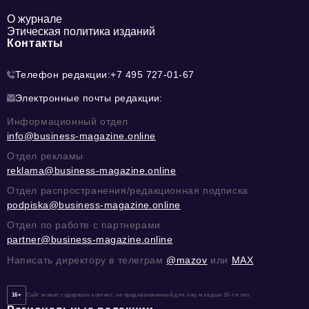
О журнале
Этическая политика изданий
Контакты
Телефон редакции:
+7 495 727-01-67
Электронные почты редакции:
Информационный отдел
info@business-magazine.online
Отдел рекламы
reklama@business-magazine.online
Отдел распространения/редакционная подписка
podpiska@business-magazine.online
Отдел по работе с партнерами
partner@business-magazine.online
Написать директору в телеграм
@mazov
или
MAX
16+
Сайт может содержать контент, не предназначенный для лиц младше 16-ти лет.