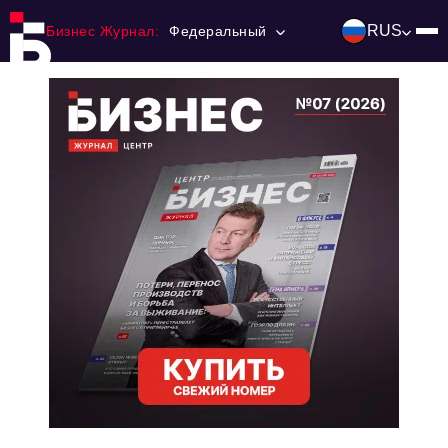
RUS
Бизнес Журнал:
Федеральный
Главная
Франчайзинг
Номера журнала
Контакты
Категории:
Инвестиции
События
Ниши и рынки
Технологии и тренды
Инфраструктура развития