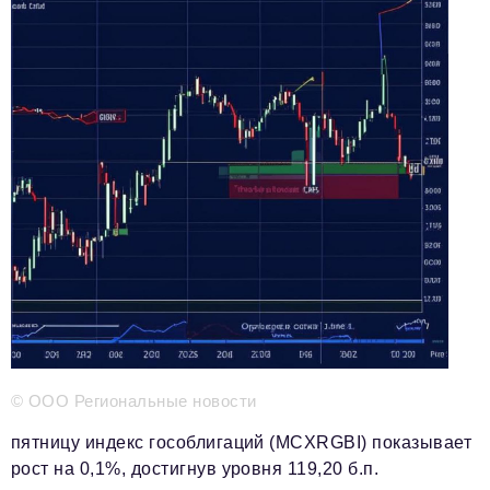
Телефон редакции:
+7 495 727-01-67
Электронные почты редакции:
Информационный отдел
info@business-magazine.online
Отдел рекламы
reklama@business-magazine.online
Отдел распространения/редакционная подписка
podpiska@business-magazine.online
Отдел по работе с партнерами
partner@business-magazine.online
© ООО Региональные новости
пятницу индекс гособлигаций (MCXRGBI) показывает
рост на 0,1%, достигнув уровня 119,20 б.п.