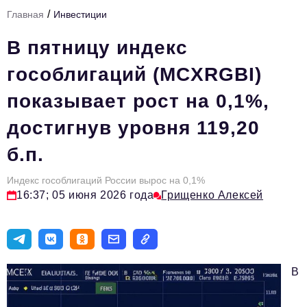
/
Главная
Инвестиции
Тема номера
В пятницу индекс
HR
гособлигаций (MCXRGBI)
Персона номера
показывает рост на 0,1%,
Юридический практикум
достигнув уровня 119,20
Стиль жизни
б.п.
Туризм
Импортозамещение
Индекс гособлигаций России вырос на 0,1%
16:37; 05 июня 2026 года
Грищенко Алексей
ОПК
Эксперты
Авторские материалы
В
Видео