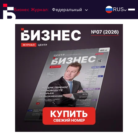
RUS
Бизнес Журнал:
Федеральный
Главная
Франчайзинг
Номера журнала
Контакты
Категории:
Инвестиции
События
Ниши и рынки
Технологии и тренды
Инфраструктура развития