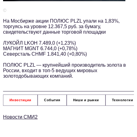
Телефон редакции:
+7 495 727-01-67
©
Электронные почты редакции:
На Мосбирже акции ПОЛЮС PLZL упали на 1,83%,
Информационный отдел
торгуясь на уровне 12.367,5 руб. за бумагу,
info@business-magazine.online
свидетельствуют данные торговой площадки
Отдел рекламы
ЛУКОЙЛ LKOH 7.489,0 (+1,23%)
reklama@business-magazine.online
МАГНИТ MGNT 6.744,0 (+0,78%)
Северсталь CHMF 1.841,40 (+0,80%)
Отдел распространения/редакционная подписка
podpiska@business-magazine.online
ПОЛЮС PLZL — крупнейший производитель золота в
Отдел по работе с партнерами
России, входит в топ-5 ведущих мировых
золотодобывающих компаний.
partner@business-magazine.online
Инвестиции
События
Ниши и рынки
Технологии и
Новости СМИ2