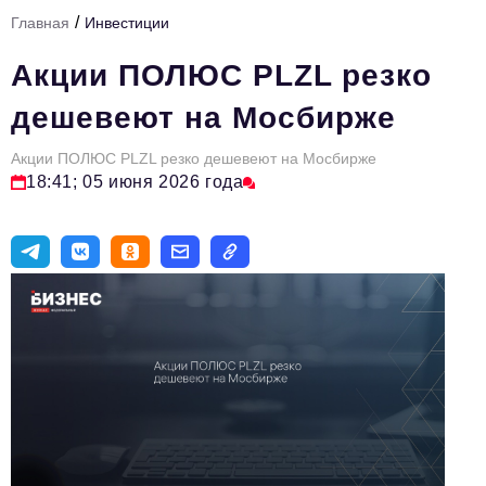
/
Главная
Инвестиции
Тема номера
Акции ПОЛЮС PLZL резко
HR
дешевеют на Мосбирже
Персона номера
Акции ПОЛЮС PLZL резко дешевеют на Мосбирже
Юридический практикум
18:41; 05 июня 2026 года
Стиль жизни
Туризм
Импортозамещение
ОПК
Эксперты
Авторские материалы
Видео