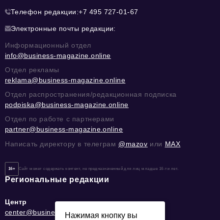
Телефон редакции:
+7 495 727-01-67
Электронные почты редакции:
Информационный отдел
info@business-magazine.online
Отдел рекламы
reklama@business-magazine.online
Отдел распространения/редакционная подписка
podpiska@business-magazine.online
Отдел по работе с партнерами
partner@business-magazine.online
Написать директору в телеграм
@mazov
или
MAX
16+
Сайт может содержать контент, не предназначенный для лиц младше 16-ти лет.
Региональные редакции
Центр
center@business-magazine.online
Нажимая кнопку вы