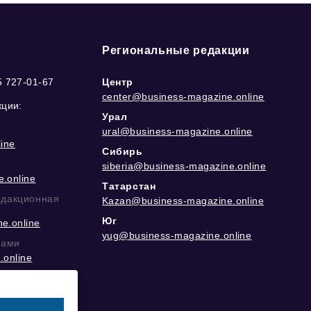
Региональные редакции
5 727-01-67
Центр
center@business-magazine.online
кции:
Урал
ural@business-magazine.online
ine
Сибирь
siberia@business-magazine.online
.online
Татарстан
едакционная
Kazan@business-magazine.online
Юг
e.online
yug@business-magazine.online
рами
.online
еграм