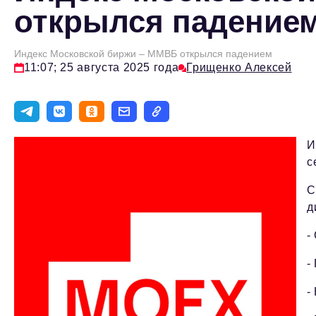
открылся падение
Индекс Московской биржи – ММВБ открылся падением
11:07; 25 августа 2025 года
Грищенко Алексей
И
с
С
д
-
-
-