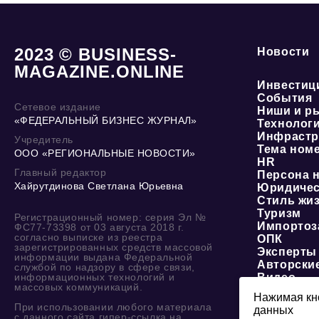
2023 © BUSINESS-
Новости
MAGAZINE.ONLINE
Инвестиц
События
Сетевое издание
Ниши и р
«ФЕДЕРАЛЬНЫЙ БИЗНЕС ЖУРНАЛ»
Технолог
Инфрастр
Учредитель
Тема ном
ООО «РЕГИОНАЛЬНЫЕ НОВОСТИ»
HR
Главный редактор
Персона 
Хайрутдинова Светлана Юрьевна
Юридичес
Стиль жи
Туризм
Регистрационный номер: серия Эл №
Импортоз
ФС77-73398 от 03 августа 2018 г.
согласно выписке из реестра
ОПК
зарегистрированных средств массовой
Эксперты
информации выдана Федеральной
Авторски
службой по надзору в сфере связи,
информационных технологий и
Видео
массовых коммуникаций.
Нажимая кно
При использовании любого материала
данных
О журнале
с данного сайта гипер-ссылка на