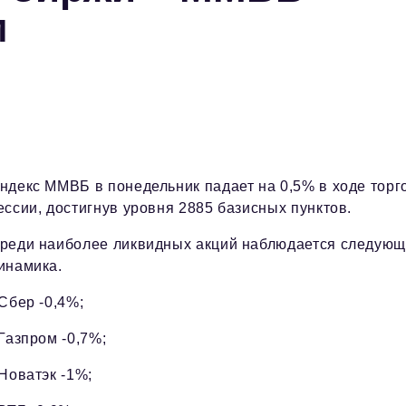
м
ндекс ММВБ в понедельник падает на 0,5% в ходе торг
ессии, достигнув уровня 2885 базисных пунктов.
реди наиболее ликвидных акций наблюдается следую
инамика.
 Сбер -0,4%;
 Газпром -0,7%;
 Новатэк -1%;