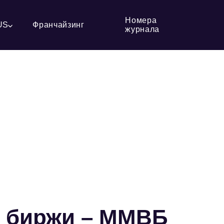
Номера
US
Франчайзинг
журнала
й биржи – ММВБ