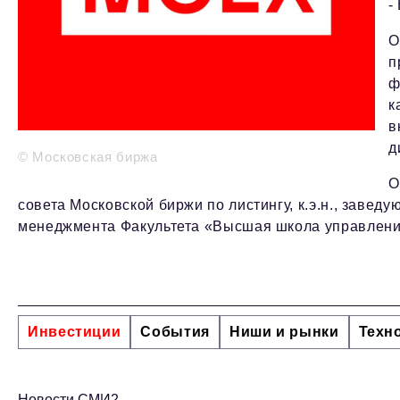
-
О
п
ф
к
в
д
© Московская биржа
О
совета Московской биржи по листингу, к.э.н., заве
менеджмента Факультета «Высшая школа управления
Инвестиции
События
Ниши и рынки
Техн
Новости СМИ2