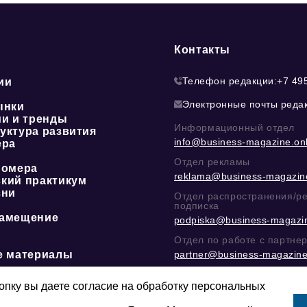
Контакты
Телефон редакции:
+7 49
ии
Электронные почты реда
ынки
ии и тренды
Информационный отдел
уктура развития
info@business-magazine.onl
ера
Отдел рекламы
номера
reklama@business-magazine
кий практикум
зни
Отдел распространения/р
подписка
амещение
podpiska@business-magazin
Отдел по работе с партне
е материалы
partner@business-magazine
Написать директору в тел
@mazov
или
MAX
пку вы даете согласие на обработку персональных
Этическая политика