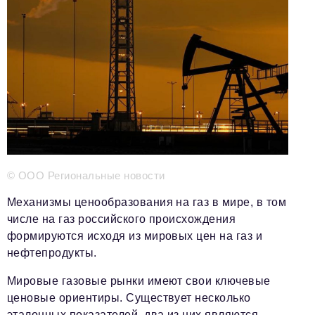
Телефон редакции:
+7 495 727-01-67
Электронные почты редакции:
Информационный отдел
info@business-magazine.online
Отдел рекламы
reklama@business-magazine.online
Отдел распространения/редакционная подписка
podpiska@business-magazine.online
Отдел по работе с партнерами
© ООО Региональные новости
partner@business-magazine.online
Механизмы ценообразования на газ в мире, в том
числе на газ российского происхождения
формируются исходя из мировых цен на газ и
нефтепродукты.
Мировые газовые рынки имеют свои ключевые
ценовые ориентиры. Существует несколько
эталонных показателей, два из них являются