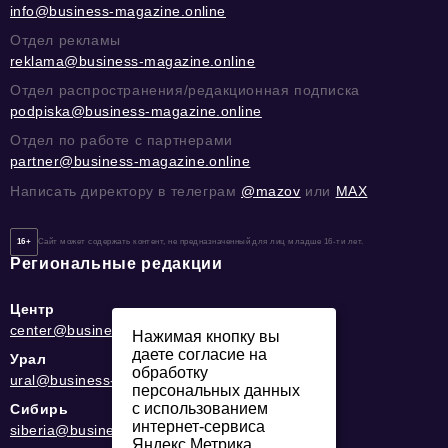
info@business-magazine.online
Отдел рекламы
reklama@business-magazine.online
Отдел распространения/редакционная подписка
podpiska@business-magazine.online
Отдел по работе с партнерами
partner@business-magazine.online
Написать директору в телеграм
@mazov
или
MAX
16+
Сайт может содержать контент, не предназначенный для лиц младше 16-ти лет.
Региональные редакции
Центр
center@business-magazine.online
Нажимая кнопку вы
даете согласие на
Урал
обработку
ural@business-magazine.online
персональных данных
с использованием
Сибирь
интернет-сервиса
siberia@business-magazine.online
Яндекс.Метрика,