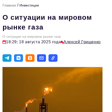
/
Главная
Инвестиции
Тема номера
О ситуации на мировом
HR
рынке газа
Персона номера
О ситуации на мировом рынке газа
Юридический практикум
18:29; 18 августа 2025 года
Алексей Грищенко
Стиль жизни
Туризм
Импортозамещение
ОПК
Эксперты
Авторские материалы
Видео