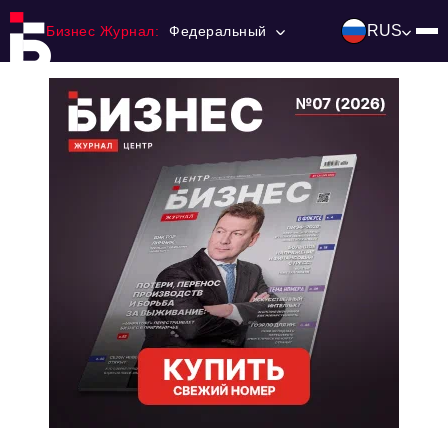
RUS
Бизнес Журнал:
Федеральный
Главная
Франчайзинг
Номера журнала
Контакты
Категории:
Инвестиции
События
Ниши и рынки
Технологии и тренды
Инфраструктура развития