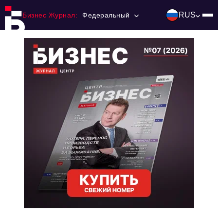
RUS
Бизнес Журнал:
Федеральный
Главная
Франчайзинг
Номера журнала
Контакты
Категории:
Инвестиции
События
Ниши и рынки
Технологии и тренды
Инфраструктура развития