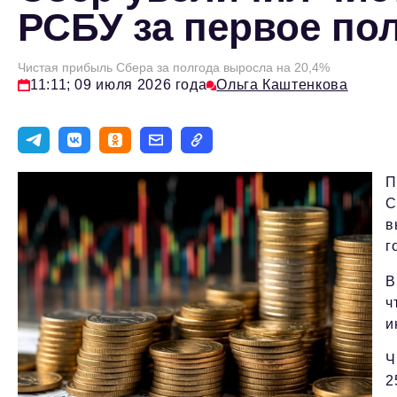
РСБУ за первое пол
Чистая прибыль Сбера за полгода выросла на 20,4%
11:11; 09 июля 2026 года
Ольга Каштенкова
П
С
в
г
В
ч
и
Ч
2