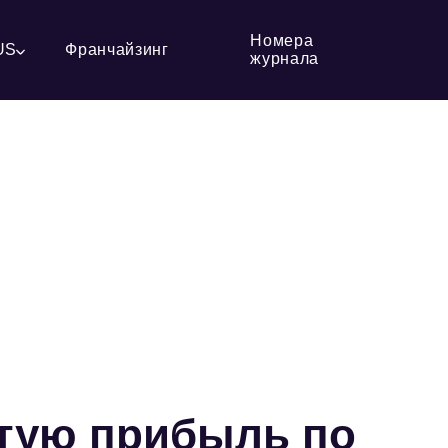
Номера
US
Франчайзинг
журнала
стую прибыль по