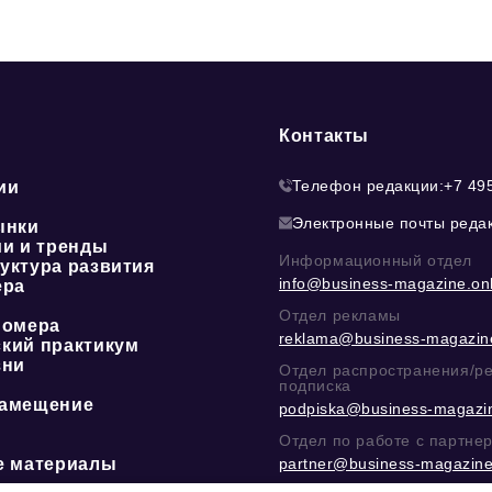
Контакты
Телефон редакции:
+7 49
ии
Электронные почты реда
ынки
ии и тренды
Информационный отдел
уктура развития
info@business-magazine.onl
ера
Отдел рекламы
номера
reklama@business-magazine
кий практикум
зни
Отдел распространения/р
подписка
амещение
podpiska@business-magazin
Отдел по работе с партне
е материалы
partner@business-magazine