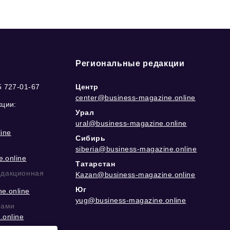
Региональные редакции
5 727-01-67
Центр
center@business-magazine.online
кции:
Урал
ural@business-magazine.online
ine
Сибирь
siberia@business-magazine.online
.online
Татарстан
едакционная
Kazan@business-magazine.online
Юг
e.online
yug@business-magazine.online
рами
.online