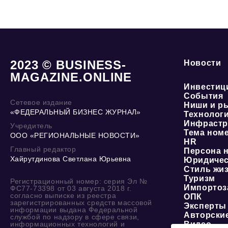
2023 © BUSINESS-
Новости
MAGAZINE.ONLINE
Инвестиц
События
Сетевое издание
Ниши и р
«ФЕДЕРАЛЬНЫЙ БИЗНЕС ЖУРНАЛ»
Технолог
Инфрастр
Учредитель
Тема ном
ООО «РЕГИОНАЛЬНЫЕ НОВОСТИ»
HR
Главный редактор
Персона 
Хайрутдинова Светлана Юрьевна
Юридичес
Стиль жи
Туризм
Регистрационный номер: серия Эл №
Импортоз
ФС77-73398 от 03 августа 2018 г.
согласно выписке из реестра
ОПК
зарегистрированных средств массовой
Эксперты
информации выдана Федеральной
Авторски
службой по надзору в сфере связи,
информационных технологий и
Видео