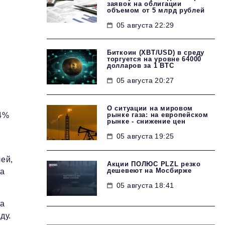
заявок на облигации
объемом от 5 млрд рублей
05 августа 22:29
Биткоин (XBT/USD) в среду
торгуется на уровне 64000
долларов за 1 BTC
05 августа 20:27
О ситуации на мировом
рынке газа: на европейском
,4%
рынке - снижение цен
05 августа 19:25
ей,
Акции ПОЛЮС PLZL резко
дешевеют на Мосбирже
за
05 августа 18:41
на
ду.