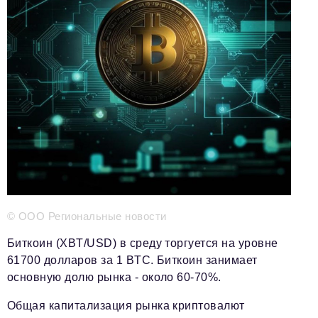
Телефон редакции:
+7 495 727-01-67
Электронные почты редакции:
Информационный отдел
info@business-magazine.online
Отдел рекламы
reklama@business-magazine.online
Отдел распространения/редакционная подписка
podpiska@business-magazine.online
Отдел по работе с партнерами
partner@business-magazine.online
© ООО Региональные новости
Биткоин (XBT/USD) в среду торгуется на уровне
61700 долларов за 1 BTC. Биткоин занимает
основную долю рынка - около 60-70%.
Общая капитализация рынка криптовалют