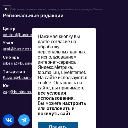
16+
Сайт может содержать контент, не предназначенный для лиц младше 16-ти лет.
Региональные редакции
Центр
center@business-magazine.online
Нажимая кнопку вы
даете согласие на
Урал
обработку
ural@business-magazine.online
персональных данных
с использованием
Сибирь
интернет-сервиса
siberia@business-magazine.online
Яндекс.Метрика,
Татарстан
top.mail.ru, LiveInternet.
Kazan@business-magazine.online
На сайте используются
cookie. Оставаясь на
Юг
сайте, вы принимаете
yug@business-magazine.online
все условия
использования.
Вы можете
настроить
или
отклонить и
покинуть сайт
Принять