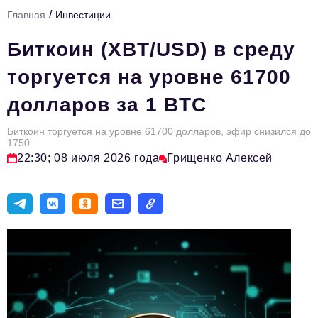
/
Главная
Инвестиции
Тема номера
Биткоин (XBT/USD) в среду
HR
торгуется на уровне 61700
Персона номера
долларов за 1 BTC
Юридический практикум
Биткоин торгуется на уровне 61700 долларов, эфир снизился до
Стиль жизни
1750
22:30; 08 июля 2026 года
Грищенко Алексей
Туризм
Импортозамещение
ОПК
Эксперты
Авторские материалы
Видео