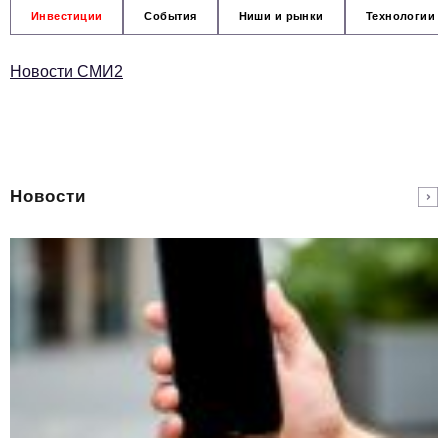
Инвестиции
События
Ниши и рынки
Технологии и
Новости СМИ2
Новости