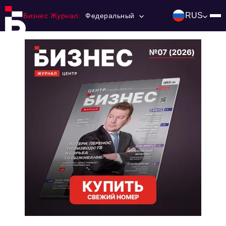
RUS
Бизнес Журнал:
Федеральный
Главная
Франчайзинг
Номера журнала
Контакты
Категории:
Инвестиции
События
Ниши и рынки
Технологии и тренды
Инфраструктура развития