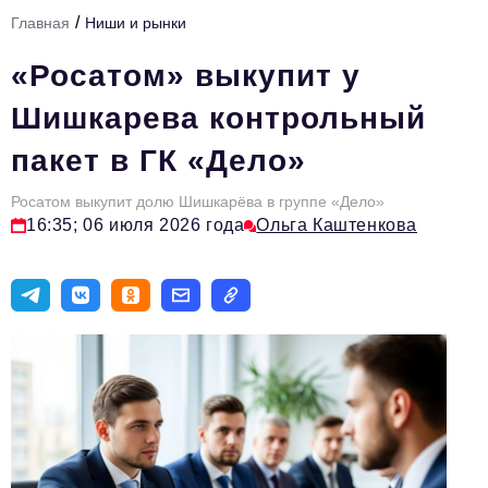
/
Главная
Ниши и рынки
Тема номера
«Росатом» выкупит у
HR
Шишкарева контрольный
Персона номера
пакет в ГК «Дело»
Юридический практикум
Росатом выкупит долю Шишкарёва в группе «Дело»
Стиль жизни
16:35; 06 июля 2026 года
Ольга Каштенкова
Туризм
Импортозамещение
ОПК
Эксперты
Авторские материалы
Видео