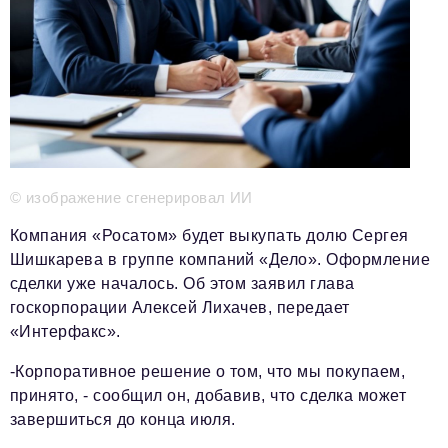
Телефон редакции:
+7 495 727-01-67
Электронные почты редакции:
Информационный отдел
info@business-magazine.online
Отдел рекламы
reklama@business-magazine.online
Отдел распространения/редакционная подписка
© изображение сгенерировал ИИ
podpiska@business-magazine.online
Отдел по работе с партнерами
Компания «Росатом» будет выкупать долю Сергея
partner@business-magazine.online
Шишкарева в группе компаний «Дело». Оформление
сделки уже началось. Об этом заявил глава
госкорпорации Алексей Лихачев, передает
«Интерфакс».
-Корпоративное решение о том, что мы покупаем,
принято, - сообщил он, добавив, что сделка может
завершиться до конца июля.