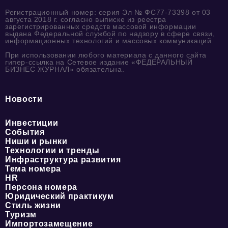
Регистрационный номер: серия Эл № ФС77-73398 от 03
августа 2018 г. согласно выписке из реестра
зарегистрированных средств массовой информации
выдана Федеральной службой по надзору в сфере связи,
информационных технологий и массовых коммуникаций.
При использовании любого материала с данного сайта
гипер-ссылка на Сетевое издание «ФЕДЕРАЛЬНЫЙ
БИЗНЕС ЖУРНАЛ» обязательна.
Новости
Инвестиции
События
Ниши и рынки
Технологии и тренды
Инфраструктура развития
Тема номера
HR
Персона номера
Юридический практикум
Стиль жизни
Туризм
Импортозамещение