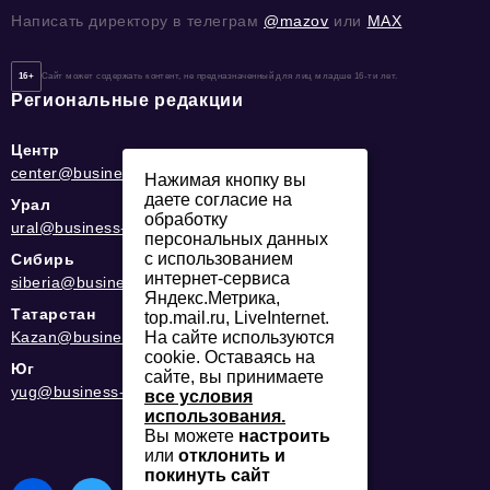
Написать директору в телеграм
@mazov
или
MAX
16+
Сайт может содержать контент, не предназначенный для лиц младше 16-ти лет.
Региональные редакции
Центр
center@business-magazine.online
Нажимая кнопку вы
даете согласие на
Урал
обработку
ural@business-magazine.online
персональных данных
с использованием
Сибирь
интернет-сервиса
siberia@business-magazine.online
Яндекс.Метрика,
Татарстан
top.mail.ru, LiveInternet.
На сайте используются
Kazan@business-magazine.online
cookie. Оставаясь на
Юг
сайте, вы принимаете
yug@business-magazine.online
все условия
использования.
Вы можете
настроить
или
отклонить и
покинуть сайт