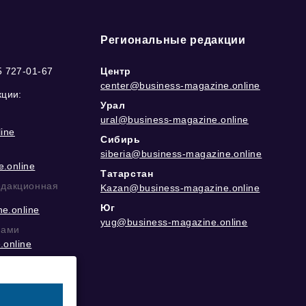
Региональные редакции
5 727-01-67
Центр
center@business-magazine.online
кции:
Урал
ural@business-magazine.online
ine
Сибирь
siberia@business-magazine.online
.online
Татарстан
едакционная
Kazan@business-magazine.online
Юг
e.online
yug@business-magazine.online
рами
.online
еграм