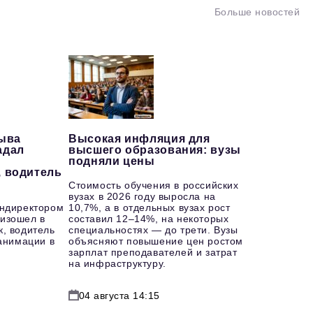
Больше новостей
рыва
Высокая инфляция для
адал
высшего образования: вузы
подняли цены
, водитель
Стоимость обучения в российских
вузах в 2026 году выросла на
ендиректором
10,7%, а в отдельных вузах рост
изошел в
составил 12–14%, на некоторых
к, водитель
специальностях — до трети. Вузы
еанимации в
объясняют повышение цен ростом
зарплат преподавателей и затрат
на инфраструктуру.
04 августа 14:15