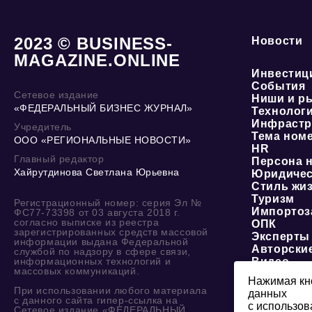
2023 © BUSINESS-
Новости
MAGAZINE.ONLINE
Инвестиц
События
Сетевое издание
Ниши и р
«ФЕДЕРАЛЬНЫЙ БИЗНЕС ЖУРНАЛ»
Технолог
Инфрастр
Учредитель
Тема ном
ООО «РЕГИОНАЛЬНЫЕ НОВОСТИ»
HR
Главный редактор
Персона 
Хайрутдинова Светлана Юрьевна
Юридичес
Стиль жи
Туризм
Регистрационный номер: серия Эл №
Импортоз
ФС77-73398 от 03 августа 2018 г.
согласно выписке из реестра
ОПК
зарегистрированных средств массовой
Эксперты
информации выдана Федеральной
Авторски
службой по надзору в сфере связи,
информационных технологий и
Видео
массовых коммуникаций.
Нажимая кно
При использовании любого материала
данных
О журнале
с данного сайта гипер-ссылка на
с использов
Сетевое издание «ФЕДЕРАЛЬНЫЙ
изданий