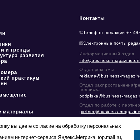
Контакты
Телефон редакции:
+7 49
ии
Электронные почты реда
ынки
ии и тренды
Информационный отдел
уктура развития
info@business-magazine.onl
ера
Отдел рекламы
номера
reklama@business-magazine
кий практикум
зни
Отдел распространения/р
подписка
амещение
podpiska@business-magazin
Отдел по работе с партне
е материалы
partner@business-magazine
Написать директору в тел
@mazov
или
MAX
пку вы даете согласие на обработку персональных
Этическая политика
анием интернет-сервиса Яндекс.Метрика, top.mail.ru,