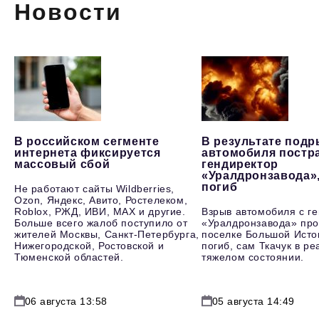
Новости
В российском сегменте
В результате под
интернета фиксируется
автомобиля постр
массовый сбой
гендиректор
«Уралдронзавода»
погиб
Не работают сайты Wildberries,
Ozon, Яндекс, Авито, Ростелеком,
Roblox, РЖД, ИВИ, MAX и другие.
Взрыв автомобиля с г
Больше всего жалоб поступило от
«Уралдронзавода» про
жителей Москвы, Санкт-Петербурга,
поселке Большой Исто
Нижегородской, Ростовской и
погиб, сам Ткачук в р
Тюменской областей.
тяжелом состоянии.
06 августа 13:58
05 августа 14:49