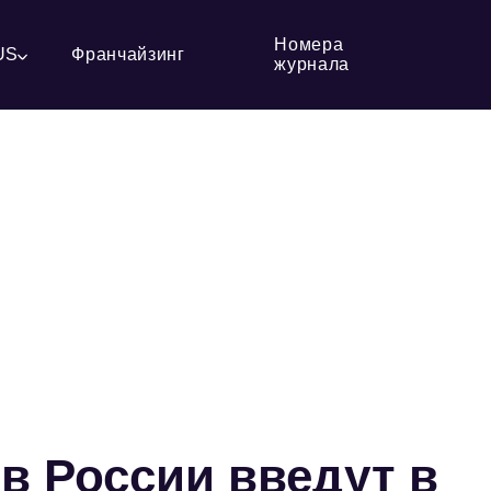
Номера
US
Франчайзинг
журнала
в России введут в