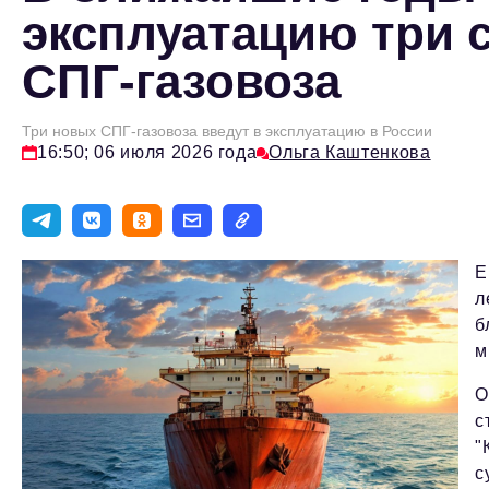
эксплуатацию три 
СПГ-газовоза
Три новых СПГ-газовоза введут в эксплуатацию в России
16:50; 06 июля 2026 года
Ольга Каштенкова
Е
л
б
м
О
с
"
с