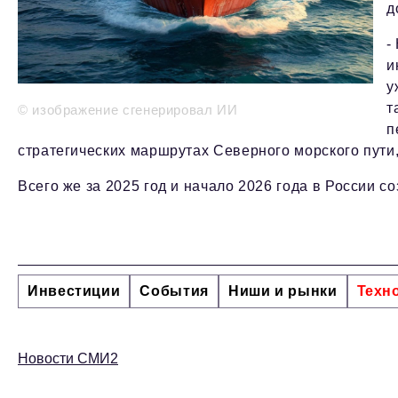
д
-
и
у
т
© изображение сгенерировал ИИ
п
стратегических маршрутах Северного морского пути,
Всего же за 2025 год и начало 2026 года в России 
Инвестиции
События
Ниши и рынки
Техн
Новости СМИ2