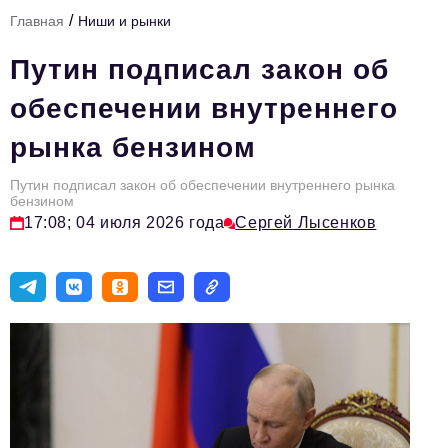
/
Главная
Ниши и рынки
Тема номера
Путин подписал закон об
HR
обеспечении внутреннего
Персона номера
рынка бензином
Юридический практикум
Путин подписал закон об обеспечении внутреннего рынка
Стиль жизни
бензином
17:08; 04 июля 2026 года
Сергей Лысенков
Туризм
Импортозамещение
ОПК
Эксперты
Авторские материалы
Видео