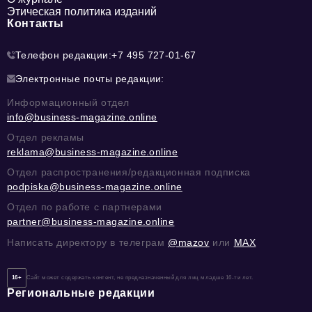
Этическая политика изданий
Контакты
Телефон редакции:
+7 495 727-01-67
Электронные почты редакции:
Информационный отдел
info@business-magazine.online
Отдел рекламы
reklama@business-magazine.online
Отдел распространения/редакционная подписка
podpiska@business-magazine.online
Отдел по работе с партнерами
partner@business-magazine.online
Написать директору в телеграм
@mazov
или
MAX
16+
Сайт может содержать контент, не предназначенный для лиц младше 16-ти лет.
Региональные редакции