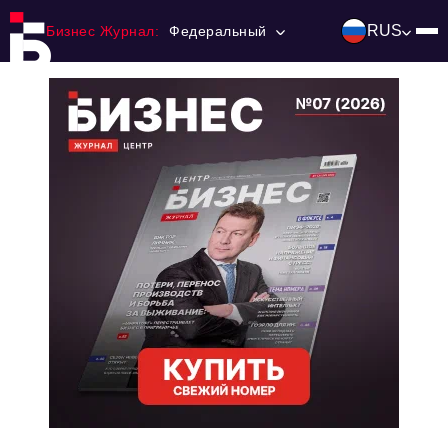
RUS
Бизнес Журнал:
Федеральный
Главная
Франчайзинг
Номера журнала
Контакты
Категории:
Инвестиции
События
Ниши и рынки
Технологии и тренды
Инфраструктура развития