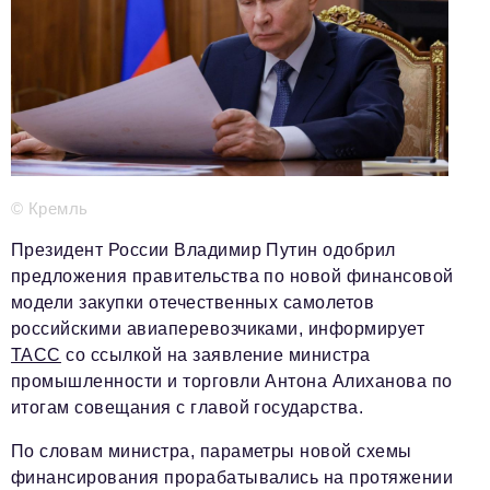
Телефон редакции:
+7 495 727-01-67
Электронные почты редакции:
Информационный отдел
info@business-magazine.online
Отдел рекламы
reklama@business-magazine.online
Отдел распространения/редакционная подписка
© Кремль
podpiska@business-magazine.online
Президент России Владимир Путин одобрил
Отдел по работе с партнерами
partner@business-magazine.online
предложения правительства по новой финансовой
модели закупки отечественных самолетов
российскими авиаперевозчиками, информирует
ТАСС
со ссылкой на заявление министра
промышленности и торговли Антона Алиханова по
итогам совещания с главой государства.
По словам министра, параметры новой схемы
финансирования прорабатывались на протяжении