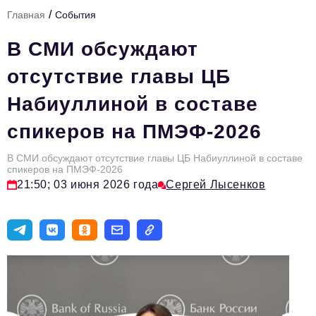
/
Главная
События
Тема номера
В СМИ обсуждают
HR
отсутствие главы ЦБ
Персона номера
Набиуллиной в составе
Юридический практикум
спикеров на ПМЭФ-2026
Стиль жизни
Туризм
В СМИ обсуждают отсутствие главы ЦБ Набиуллиной в составе
спикеров на ПМЭФ-2026
21:50; 03 июня 2026 года
Сергей Лысенков
Импортозамещение
ОПК
Эксперты
Авторские материалы
Видео