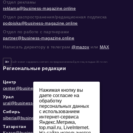
Отдел рекламы
reklama@business-magazine.online
Отдел распространения/редакционная подписка
podpiska@business-magazine.online
Отдел по работе с партнерами
partner@business-magazine.online
Написать директору в телеграм
@mazov
или
MAX
16+
Сайт может содержать контент, не предназначенный для лиц младше 16-ти лет.
Региональные редакции
Центр
center@business-magazine.online
Нажимая кнопку вы
даете согласие на
Урал
обработку
ural@business-magazine.online
персональных данных
с использованием
Сибирь
интернет-сервиса
siberia@business-magazine.online
Яндекс.Метрика,
Татарстан
top.mail.ru, LiveInternet.
На сайте используются
Kazan@business-magazine.online