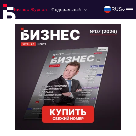
RUS
Бизнес Журнал:
Федеральный
Главная
Франчайзинг
Номера журнала
Контакты
Категории:
Инвестиции
События
Ниши и рынки
Технологии и тренды
Инфраструктура развития