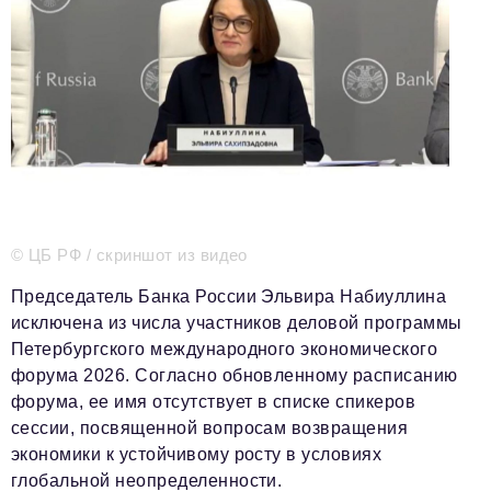
Телефон редакции:
+7 495 727-01-67
Электронные почты редакции:
Информационный отдел
info@business-magazine.online
Отдел рекламы
reklama@business-magazine.online
Отдел распространения/редакционная подписка
podpiska@business-magazine.online
Отдел по работе с партнерами
© ЦБ РФ / скриншот из видео
partner@business-magazine.online
Председатель Банка России Эльвира Набиуллина
исключена из числа участников деловой программы
Петербургского международного экономического
форума 2026. Согласно обновленному расписанию
форума, ее имя отсутствует в списке спикеров
сессии, посвященной вопросам возвращения
экономики к устойчивому росту в условиях
глобальной неопределенности.