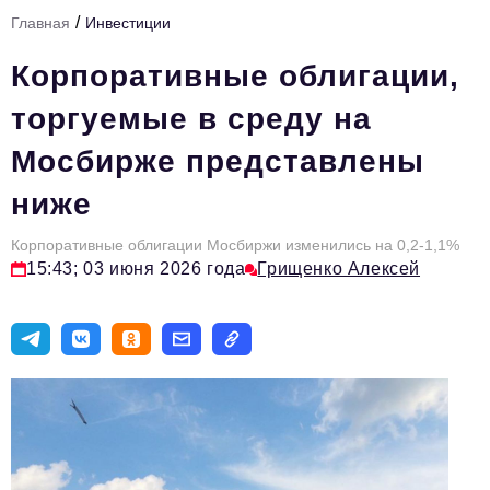
/
Главная
Инвестиции
Тема номера
Корпоративные облигации,
HR
торгуемые в среду на
Персона номера
Мосбирже представлены
Юридический практикум
ниже
Стиль жизни
Туризм
Корпоративные облигации Мосбиржи изменились на 0,2-1,1%
15:43; 03 июня 2026 года
Грищенко Алексей
Импортозамещение
ОПК
Эксперты
Авторские материалы
Видео