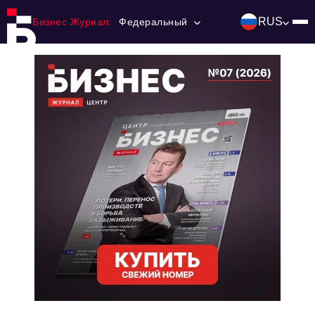
RUS
Бизнес Журнал:
Федеральный
Главная
Франчайзинг
Номера журнала
Контакты
Категории:
Инвестиции
События
Ниши и рынки
Технологии и тренды
Инфраструктура развития