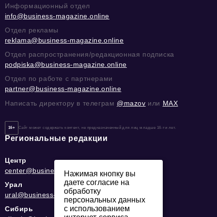
Информационный отдел
info@business-magazine.online
Отдел рекламы
reklama@business-magazine.online
Отдел распространения/редакционная подписка
podpiska@business-magazine.online
Отдел по работе с партнерами
partner@business-magazine.online
Написать директору в телеграм
@mazov
или
MAX
16+
Сайт может содержать контент, не предназначенный для лиц младше 16-ти лет.
Региональные редакции
Центр
center@business-magazine.online
Нажимая кнопку вы
даете согласие на
Урал
обработку
ural@business-magazine.online
персональных данных
с использованием
Сибирь