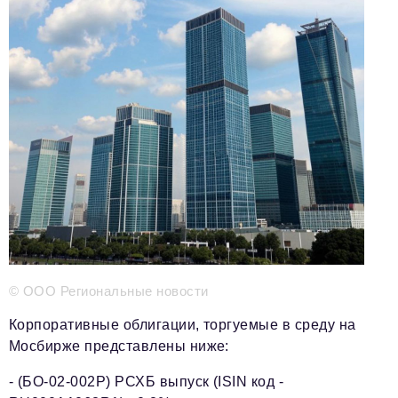
Телефон редакции:
+7 495 727-01-67
Электронные почты редакции:
Информационный отдел
info@business-magazine.online
Отдел рекламы
reklama@business-magazine.online
Отдел распространения/редакционная подписка
podpiska@business-magazine.online
Отдел по работе с партнерами
partner@business-magazine.online
© ООО Региональные новости
Корпоративные облигации, торгуемые в среду на
Мосбирже представлены ниже:
- (БО-02-002Р) РСХБ выпуск (ISIN код -