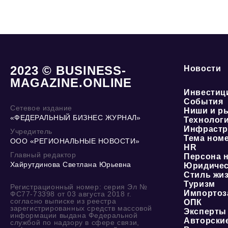
2023 © BUSINESS-
Новости
MAGAZINE.ONLINE
Инвестиц
События
Сетевое издание
Ниши и р
«ФЕДЕРАЛЬНЫЙ БИЗНЕС ЖУРНАЛ»
Технолог
Инфрастр
Учредитель
Тема ном
ООО «РЕГИОНАЛЬНЫЕ НОВОСТИ»
HR
Главный редактор
Персона 
Хайрутдинова Светлана Юрьевна
Юридичес
Стиль жи
Туризм
Регистрационный номер: серия Эл №
Импортоз
ФС77-73398 от 03 августа 2018 г.
согласно выписке из реестра
ОПК
зарегистрированных средств массовой
Эксперты
информации выдана Федеральной
Авторски
службой по надзору в сфере связи,