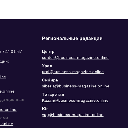
Региональные редакции
5 727-01-67
Центр
center@business-magazine.online
кции:
Урал
ural@business-magazine.online
ine
Сибирь
siberia@business-magazine.online
.online
Татарстан
едакционная
Kazan@business-magazine.online
Юг
e.online
yug@business-magazine.online
рами
.online