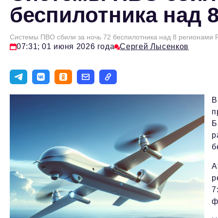
беспилотника над 
Cистемы ПВО сбили за ночь 72 беспилотника над 8 регионами 
07:31; 01 июня 2026 года
Сергей Лысенков
В
п
Б
р
б
А
р
7
ф