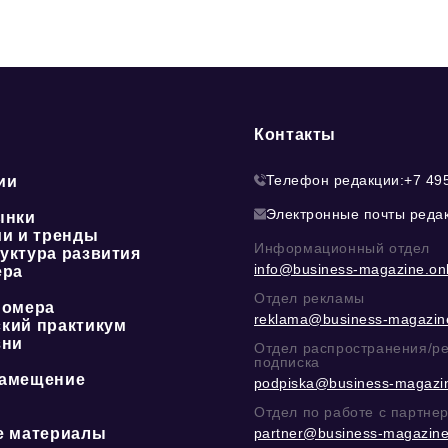
Контакты
Телефон редакции:
+7 49
ии
Электронные почты реда
ынки
ии и тренды
Информационный отдел
уктура развития
info@business-magazine.onl
ера
Отдел рекламы
номера
reklama@business-magazine
кий практикум
зни
Отдел распространения/р
подписка
амещение
podpiska@business-magazin
Отдел по работе с партне
е материалы
partner@business-magazine