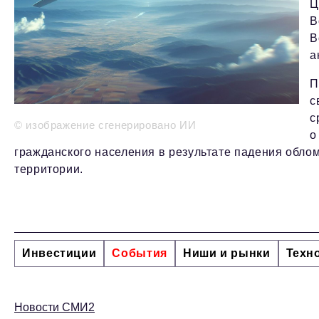
Ц
В
В
а
П
с
с
© изображение сгенерировано ИИ
о
гражданского населения в результате падения обло
территории.
Инвестиции
События
Ниши и рынки
Техн
Новости СМИ2