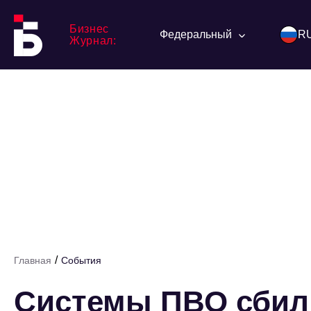
Бизнес
Федеральный
R
Журнал:
/
Главная
События
Cистемы ПВО сбили