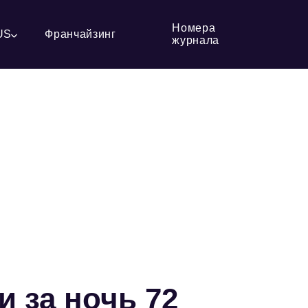
Номера
US
Франчайзинг
журнала
 за ночь 72