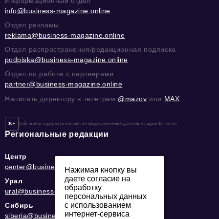
Информационный отдел
info@business-magazine.online
Отдел рекламы
reklama@business-magazine.online
Отдел распространения/редакционная подписка
podpiska@business-magazine.online
Отдел по работе с партнерами
partner@business-magazine.online
Написать директору в телеграм
@mazov
или
MAX
16+
Сайт может содержать контент, не предназначенный для лиц младше 16-ти лет.
Региональные редакции
Центр
center@business-magazine.online
Нажимая кнопку вы
даете согласие на
Урал
обработку
ural@business-magazine.online
персональных данных
с использованием
Сибирь
интернет-сервиса
siberia@business-magazine.online