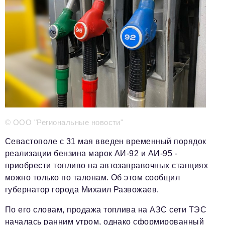
Телефон редакции:
+7 495 727-01-67
Электронные почты редакции:
Информационный отдел
info@business-magazine.online
Отдел рекламы
reklama@business-magazine.online
Отдел распространения/редакционная подписка
podpiska@business-magazine.online
Отдел по работе с партнерами
© ООО "Региональные новости"
partner@business-magazine.online
Севастополе с 31 мая введен временный порядок
реализации бензина марок АИ-92 и АИ-95 -
приобрести топливо на автозаправочных станциях
можно только по талонам. Об этом сообщил
губернатор города Михаил Развожаев.
По его словам, продажа топлива на АЗС сети ТЭС
началась ранним утром, однако сформированный