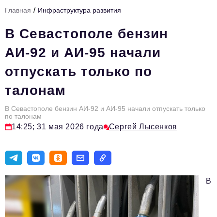
/
Главная
Инфраструктура развития
Тема номера
В Севастополе бензин
HR
АИ-92 и АИ-95 начали
Персона номера
отпускать только по
Юридический практикум
талонам
Стиль жизни
Туризм
В Севастополе бензин АИ-92 и АИ-95 начали отпускать только
по талонам
14:25; 31 мая 2026 года
Сергей Лысенков
Импортозамещение
ОПК
Эксперты
В
Авторские материалы
Видео