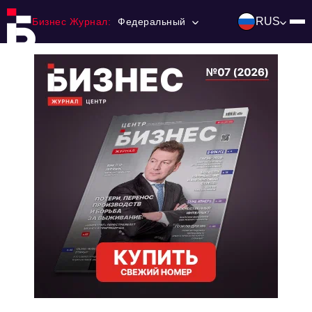
RUS
Бизнес Журнал:
Федеральный
Главная
Франчайзинг
Номера журнала
Контакты
Категории:
Инвестиции
События
Ниши и рынки
Технологии и тренды
Инфраструктура развития