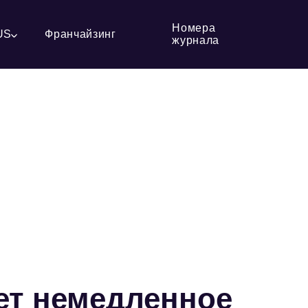
Номера
US
Франчайзинг
журнала
ает немедленное