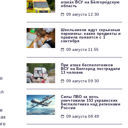
атаках ВСУ на Белгородскую
область
09 августа 12:30
Школьников ждут серьезные
перемены: какие предметы и
правила появятся с 1
сентября
09 августа 11:55
При атаке беспилотников
ВСУ на Белгород пострадали
13 человек
 о
09 августа 09:30
ил
Силы ПВО за ночь
уничтожили 153 украинских
беспилотника над регионами
России
ее
09 августа 08:49
как
ого