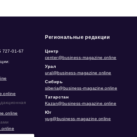
Региональные редакции
5 727-01-67
Центр
center@business-magazine.online
кции:
Урал
ural@business-magazine.online
ine
Сибирь
siberia@business-magazine.online
.online
Татарстан
едакционная
Kazan@business-magazine.online
Юг
e.online
yug@business-magazine.online
рами
.online