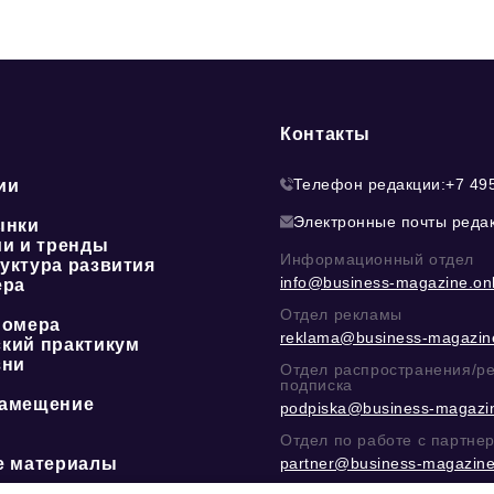
Контакты
Телефон редакции:
+7 49
ии
Электронные почты реда
ынки
ии и тренды
Информационный отдел
уктура развития
info@business-magazine.onl
ера
Отдел рекламы
номера
reklama@business-magazine
кий практикум
зни
Отдел распространения/р
подписка
амещение
podpiska@business-magazin
Отдел по работе с партне
е материалы
partner@business-magazine