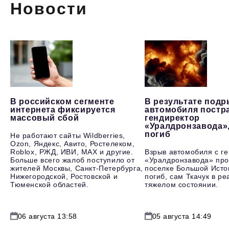
Новости
В российском сегменте
В результате под
интернета фиксируется
автомобиля постр
массовый сбой
гендиректор
«Уралдронзавода»
погиб
Не работают сайты Wildberries,
Ozon, Яндекс, Авито, Ростелеком,
Roblox, РЖД, ИВИ, MAX и другие.
Взрыв автомобиля с г
Больше всего жалоб поступило от
«Уралдронзавода» про
жителей Москвы, Санкт-Петербурга,
поселке Большой Исто
Нижегородской, Ростовской и
погиб, сам Ткачук в р
Тюменской областей.
тяжелом состоянии.
06 августа 13:58
05 августа 14:49