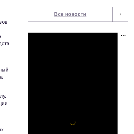
Все новости
вов
р
дств
тный
за
лу.
ции
их