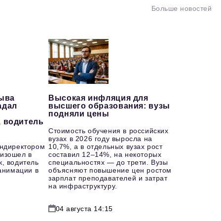
Больше новостей
рыва
Высокая инфляция для
адал
высшего образования: вузы
подняли цены
, водитель
Стоимость обучения в российских
вузах в 2026 году выросла на
ендиректором
10,7%, а в отдельных вузах рост
изошел в
составил 12–14%, на некоторых
к, водитель
специальностях — до трети. Вузы
еанимации в
объясняют повышение цен ростом
зарплат преподавателей и затрат
на инфраструктуру.
04 августа 14:15