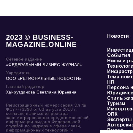
2023 © BUSINESS-
Новости
MAGAZINE.ONLINE
Инвестиц
События
Сетевое издание
Ниши и р
«ФЕДЕРАЛЬНЫЙ БИЗНЕС ЖУРНАЛ»
Технолог
Инфрастр
Учредитель
Тема ном
ООО «РЕГИОНАЛЬНЫЕ НОВОСТИ»
HR
Главный редактор
Персона 
Хайрутдинова Светлана Юрьевна
Юридичес
Стиль жи
Туризм
Регистрационный номер: серия Эл №
Импортоз
ФС77-73398 от 03 августа 2018 г.
согласно выписке из реестра
ОПК
зарегистрированных средств массовой
Эксперты
информации выдана Федеральной
Авторски
службой по надзору в сфере связи,
информационных технологий и
Видео