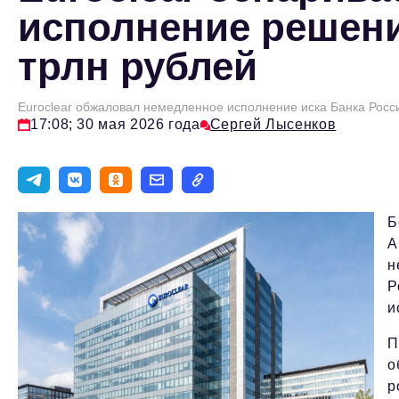
исполнение решения
трлн рублей
Euroclear обжаловал немедленное исполнение иска Банка Росси
17:08; 30 мая 2026 года
Сергей Лысенков
Б
А
н
Р
и
П
о
р