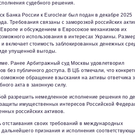
сполнения судебного решения.
ск Банка России к Euroclear был подан в декабре 2025
ода. Требования связаны с заморозкой российских акти
 Европе и обсуждением в Евросоюзе механизмов их
озможного использования в интересах Украины. Разме
й и включает стоимость заблокированных денежных сре
виде упущенной выгоды.
жиме. Ранее Арбитражный суд Москвы удовлетворил
в без публичного доступа. В ЦБ отмечали, что конкре
возможное обращение взыскания на активы ответчика 
ного акта в законную силу.
ьбой разрешить немедленное исполнение решения по де
сс защиты имущественных интересов Российской Федера
енных российских активов.
ь отстаивания своих требований в международных
й дальнейшего признания и исполнения соответствующ