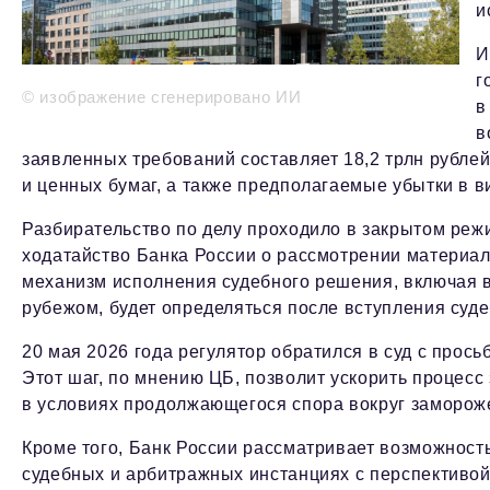
и
И
г
© изображение сгенерировано ИИ
в
в
заявленных требований составляет 18,2 трлн рубле
и ценных бумаг, а также предполагаемые убытки в 
Разбирательство по делу проходило в закрытом ре
ходатайство Банка России о рассмотрении материало
механизм исполнения судебного решения, включая 
рубежом, будет определяться после вступления судеб
20 мая 2026 года регулятор обратился в суд с прос
Этот шаг, по мнению ЦБ, позволит ускорить проце
в условиях продолжающегося спора вокруг заморож
Кроме того, Банк России рассматривает возможност
судебных и арбитражных инстанциях с перспективо