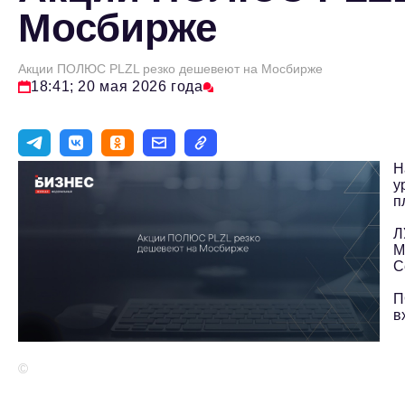
Мосбирже
Акции ПОЛЮС PLZL резко дешевеют на Мосбирже
18:41; 20 мая 2026 года
Н
у
п
Л
М
С
П
в
©