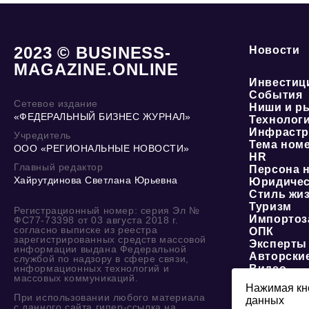
2023 © BUSINESS-
Новости
MAGAZINE.ONLINE
Инвестиц
События
Сетевое издание
Ниши и р
«ФЕДЕРАЛЬНЫЙ БИЗНЕС ЖУРНАЛ»
Технолог
Инфрастр
Учредитель
Тема ном
ООО «РЕГИОНАЛЬНЫЕ НОВОСТИ»
HR
Главный редактор
Персона 
Хайрутдинова Светлана Юрьевна
Юридичес
Стиль жи
Туризм
Регистрационный номер: серия Эл №
Импортоз
ФС77-73398 от 03 августа 2018 г.
согласно выписке из реестра
ОПК
зарегистрированных средств массовой
Эксперты
информации выдана Федеральной
Авторски
службой по надзору в сфере связи,
информационных технологий и
Видео
массовых коммуникаций.
Нажимая кно
При использовании любого материала
данных
О журнале
с данного сайта гипер-ссылка на