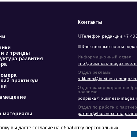
Контакты
Телефон редакции:
+7 49
ии
Электронные почты реда
ынки
ии и тренды
Информационный отдел
уктура развития
info@business-magazine.onl
ера
Отдел рекламы
номера
reklama@business-magazine
кий практикум
зни
Отдел распространения/р
подписка
амещение
podpiska@business-magazin
Отдел по работе с партне
е материалы
partner@business-magazine
Написать директору в тел
@mazov
или
MAX
пку вы даете согласие на обработку персональных
Этическая политика