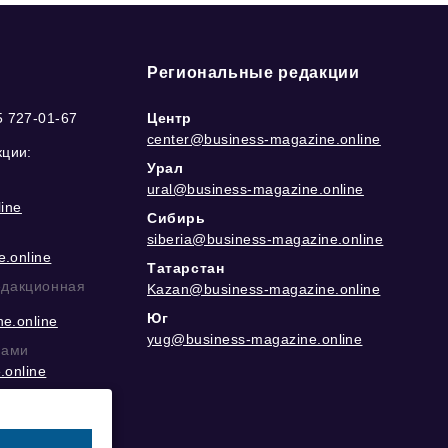
Региональные редакции
5 727-01-67
Центр
center@business-magazine.online
кции:
Урал
ural@business-magazine.online
ine
Сибирь
siberia@business-magazine.online
.online
Татарстан
едакционная
Kazan@business-magazine.online
Юг
e.online
yug@business-magazine.online
рами
.online
еграм