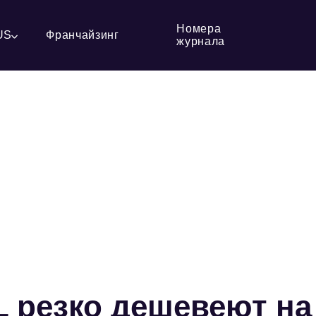
Номера
US
Франчайзинг
журнала
 резко дешевеют на