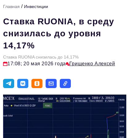
/
Главная
Инвестиции
Тема номера
Ставка RUONIA, в среду
HR
снизилась до уровня
Персона номера
14,17%
Юридический практикум
Ставка RUONIA снизилась до 14,17%
Стиль жизни
17:08; 20 мая 2026 года
Грищенко Алексей
Туризм
Импортозамещение
ОПК
Эксперты
Авторские материалы
Видео