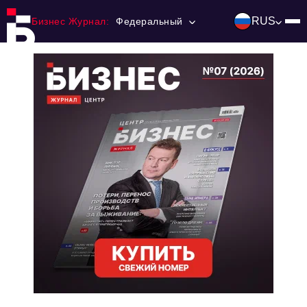
RUS
Бизнес Журнал:
Федеральный
Главная
Франчайзинг
Номера журнала
Контакты
Категории:
Инвестиции
События
Ниши и рынки
Технологии и тренды
Инфраструктура развития