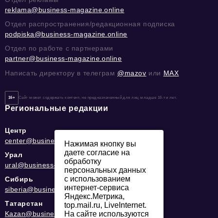
reklama@business-magazine.online
Отдел распространения/редакционная подписка
podpiska@business-magazine.online
Отдел по работе с партнерами
partner@business-magazine.online
Написать директору в телеграм
@mazov
или
MAX
16+
Сайт может содержать контент, не предназначенный для лиц младше 16-ти лет.
Региональные редакции
Центр
center@business-magazine.online
Нажимая кнопку вы
даете согласие на
Урал
обработку
ural@business-magazine.online
персональных данных
с использованием
Сибирь
интернет-сервиса
siberia@business-magazine.online
Яндекс.Метрика,
Татарстан
top.mail.ru, LiveInternet.
Kazan@business-magazine.online
На сайте используются