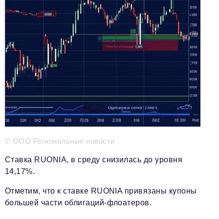
Телефон редакции:
+7 495 727-01-67
Электронные почты редакции:
Информационный отдел
info@business-magazine.online
Отдел рекламы
reklama@business-magazine.online
Отдел распространения/редакционная подписка
podpiska@business-magazine.online
Отдел по работе с партнерами
partner@business-magazine.online
© ООО Региональные новости
Ставка RUONIA, в среду снизилась до уровня
14,17%.
Отметим, что к ставке RUONIA привязаны купоны
большей части облигаций-флоатеров.