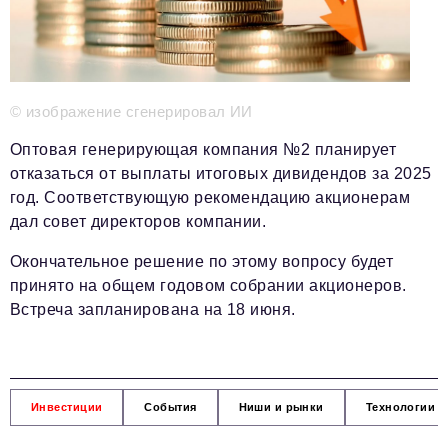
Телефон редакции:
+7 495 727-01-67
Электронные почты редакции:
Информационный отдел
info@business-magazine.online
© изображение сгенерировал ИИ
Отдел рекламы
Оптовая генерирующая компания №2 планирует
reklama@business-magazine.online
отказаться от выплаты итоговых дивидендов за 2025
Отдел распространения/редакционная подписка
год. Соответствующую рекомендацию акционерам
podpiska@business-magazine.online
дал совет директоров компании.
Отдел по работе с партнерами
partner@business-magazine.online
Окончательное решение по этому вопросу будет
принято на общем годовом собрании акционеров.
Встреча запланирована на 18 июня.
Инвестиции
События
Ниши и рынки
Технологии и