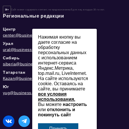
16+
Сайт может содержать контент, не предназначенный для лиц младше 16-ти лет.
Региональные редакции
Центр
center@business-magazine.online
Нажимая кнопку вы
даете согласие на
Урал
обработку
ural@business-magazine.online
персональных данных
с использованием
Сибирь
интернет-сервиса
siberia@business-magazine.online
Яндекс.Метрика,
Татарстан
top.mail.ru, LiveInternet.
Kazan@business-magazine.online
На сайте используются
cookie. Оставаясь на
Юг
сайте, вы принимаете
yug@business-magazine.online
все условия
использования.
Вы можете
настроить
или
отклонить и
покинуть сайт
Принять