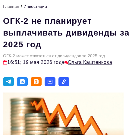
/
Главная
Инвестиции
Тема номера
ОГК-2 не планирует
HR
выплачивать дивиденды за
Персона номера
2025 год
Юридический практикум
ОГК-2 может отказаться от дивидендов за 2025 год
Стиль жизни
16:51; 19 мая 2026 года
Ольга Каштенкова
Туризм
Импортозамещение
ОПК
Эксперты
Авторские материалы
Видео