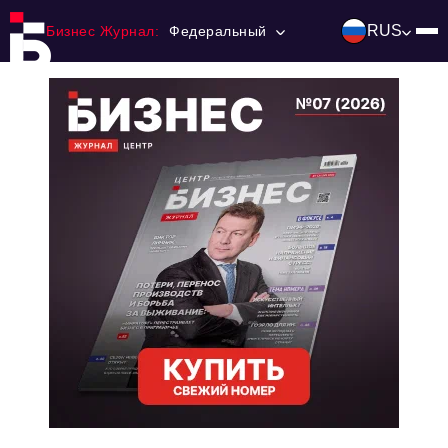
RUS
Бизнес Журнал:
Федеральный
Главная
Франчайзинг
Номера журнала
Контакты
Категории:
Инвестиции
События
Ниши и рынки
Технологии и тренды
Инфраструктура развития