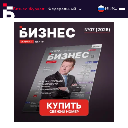
RUS
Бизнес Журнал:
Федеральный
Главная
Франчайзинг
Номера журнала
Контакты
Категории:
Инвестиции
События
Ниши и рынки
Технологии и тренды
Инфраструктура развития