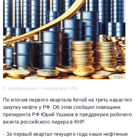
Телефон редакции:
+7 495 727-01-67
Электронные почты редакции:
Информационный отдел
info@business-magazine.online
Отдел рекламы
reklama@business-magazine.online
Отдел распространения/редакционная подписка
podpiska@business-magazine.online
Отдел по работе с партнерами
partner@business-magazine.online
© изображение сгенерировал ИИ
По итогам первого квартала Китай на треть нарастил
закупку нефти у РФ. Об этом сообщил помощник
президента РФ Юрий Ушаков в преддверии рабочего
визита российского лидера в КНР.
- За первый квартал текущего года наши нефтяные