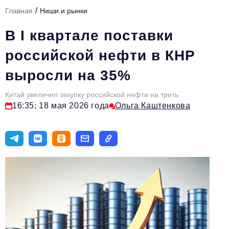
/
Главная
Ниши и рынки
Тема номера
В I квартале поставки
HR
российской нефти в КНР
Персона номера
выросли на 35%
Юридический практикум
Китай увеличил закупку российской нефти на треть
Стиль жизни
16:35; 18 мая 2026 года
Ольга Каштенкова
Туризм
Импортозамещение
ОПК
Эксперты
Авторские материалы
Видео