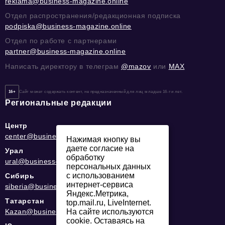
reklama@business-magazine.online
Отдел распространения/редакционная подписка
podpiska@business-magazine.online
Отдел по работе с партнерами
partner@business-magazine.online
Написать директору в телеграм
@mazov
или
MAX
16+
Сайт может содержать контент, не предназначенный для лиц младше 16-ти лет.
Региональные редакции
Центр
center@business-magazine.online
Нажимая кнопку вы
даете согласие на
Урал
обработку
ural@business-magazine.online
персональных данных
с использованием
Сибирь
интернет-сервиса
siberia@business-magazine.online
Яндекс.Метрика,
Татарстан
top.mail.ru, LiveInternet.
Kazan@business-magazine.online
На сайте используются
cookie. Оставаясь на