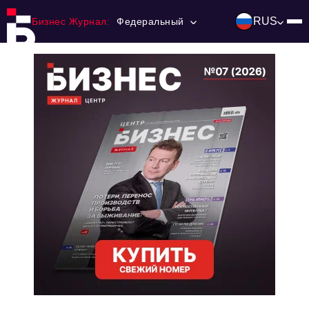
RUS
Бизнес Журнал:
Федеральный
Главная
Франчайзинг
Номера журнала
Контакты
Категории:
Инвестиции
События
Ниши и рынки
Технологии и тренды
Инфраструктура развития