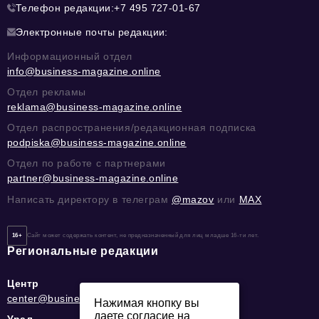
Телефон редакции:
+7 495 727-01-67
Электронные почты редакции:
Информационный отдел
info@business-magazine.online
Отдел рекламы
reklama@business-magazine.online
Отдел распространения/редакционная подписка
podpiska@business-magazine.online
Отдел по работе с партнерами
partner@business-magazine.online
Написать директору в телеграм
@mazov
или
MAX
16+
Сайт может содержать контент, не предназначенный для лиц младше 16-ти лет.
Региональные редакции
Центр
center@business-magazine.online
Нажимая кнопку вы
даете согласие на