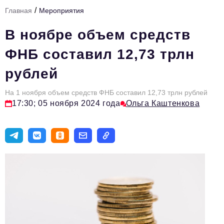
/
Главная
Мероприятия
Тема номера
В ноябре объем средств
HR
ФНБ составил 12,73 трлн
Персона номера
рублей
Юридический практикум
На 1 ноября объем средств ФНБ составил 12,73 трлн рублей
Стиль жизни
17:30; 05 ноября 2024 года
Ольга Каштенкова
Туризм
Импортозамещение
ОПК
Эксперты
Авторские материалы
Видео