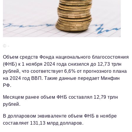
Телефон редакции:
+7 495 727-01-67
Электронные почты редакции:
Информационный отдел
info@business-magazine.online
Отдел рекламы
reklama@business-magazine.online
© -
Отдел распространения/редакционная подписка
Объем средств Фонда национального благосостояния
podpiska@business-magazine.online
(ФНБ) к 1 ноября 2024 года снизился до 12,73 трлн
Отдел по работе с партнерами
рублей, что соответствует 6,6% от прогнозного плана
partner@business-magazine.online
на 2024 год ВВП. Такие данные передает Минфин
РФ.
Месяцем ранее объем ФНБ составлял 12,79 трлн
рублей.
В долларовом эквиваленте объем ФНБ в ноябре
составляет 131,13 млрд долларов.