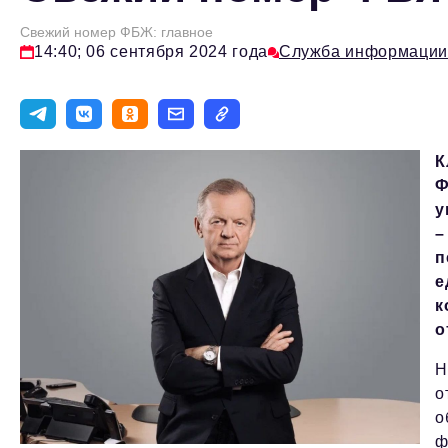
Свежий номер ФБЖ: главное
14:40; 06 сентября 2024 года
Служба информаци
К
Ф
у
–
п
е
к
о
Н
о
о
ф