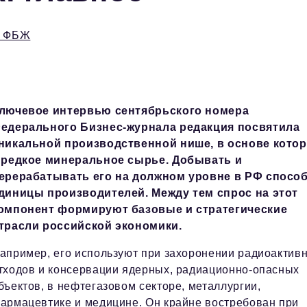
и ФБЖ
лючевое интервью сентябрьского номера
едерального Бизнес-журнала редакция посвятила
никальной производственной нише, в основе кото
 редкое минеральное сырье. Добывать и
ерерабатывать его на должном уровне в РФ спосо
диницы производителей. Между тем спрос на этот
омпонент формируют базовые и стратегические
трасли российской экономики.
апример, его используют при захоронении радиоактив
тходов и консервации ядерных, радиационно-опасных
бъектов, в нефтегазовом секторе, металлургии,
армацевтике и медицине. Он крайне востребован при