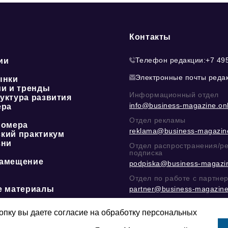
Контакты
Телефон редакции:
+7 49
ии
Электронные почты реда
ынки
ии и тренды
Информационный отдел
уктура развития
info@business-magazine.onl
ера
Отдел рекламы
номера
reklama@business-magazine
кий практикум
зни
Отдел распространения/р
подписка
амещение
podpiska@business-magazin
Отдел по работе с партне
е материалы
partner@business-magazine
Написать директору в тел
@mazov
или
MAX
пку вы даете согласие на обработку персональных
Этическая политика