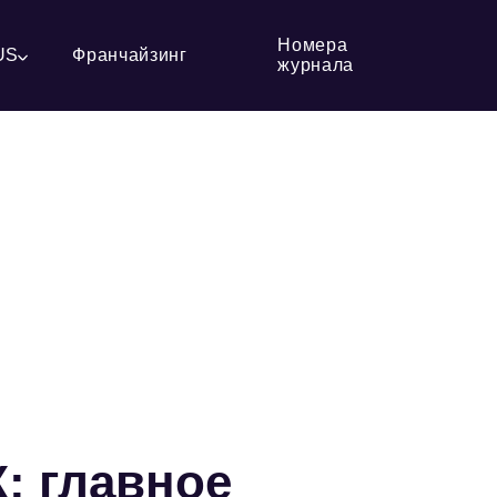
Номера
US
Франчайзинг
журнала
: главное