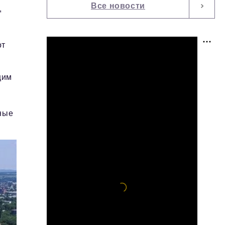
Все новости
,
от
щим
ные