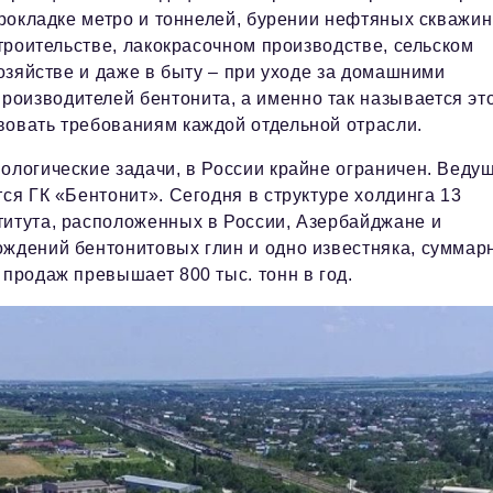
рокладке метро и тоннелей, бурении нефтяных скважин
троительстве, лакокрасочном производстве, сельском
озяйстве и даже в быту – при уходе за домашними
оизводителей бентонита, а именно так называется эт
вовать требованиям каждой отдельной отрасли.
нологические задачи, в России крайне ограничен. Веду
ся ГК «Бентонит». Сегодня в структуре холдинга 13
титута, расположенных в России, Азербайджане и
ождений бентонитовых глин и одно известняка, суммар
 продаж превышает 800 тыс. тонн в год.