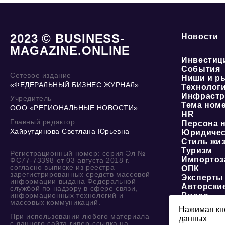
2023 © BUSINESS-
Новости
MAGAZINE.ONLINE
Инвестиц
События
Сетевое издание
Ниши и р
«ФЕДЕРАЛЬНЫЙ БИЗНЕС ЖУРНАЛ»
Технолог
Инфрастр
Учредитель
Тема ном
ООО «РЕГИОНАЛЬНЫЕ НОВОСТИ»
HR
Главный редактор
Персона 
Хайрутдинова Светлана Юрьевна
Юридичес
Стиль жи
Туризм
Регистрационный номер: серия Эл №
Импортоз
ФС77-73398 от 03 августа 2018 г.
согласно выписке из реестра
ОПК
зарегистрированных средств массовой
Эксперты
информации выдана Федеральной
Авторски
службой по надзору в сфере связи,
информационных технологий и
Видео
массовых коммуникаций.
Нажимая кно
При использовании любого материала
данных
О журнале
с данного сайта гипер-ссылка на