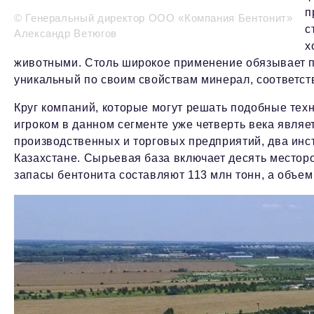
п
© Генеральный директор ООО «Компания Бентонит»
с
Александр Ветюгов
х
животными. Столь широкое применение обязывает пр
уникальный по своим свойствам минерал, соответст
Круг компаний, которые могут решать подобные тех
игроком в данном сегменте уже четверть века являет
производственных и торговых предприятий, два инс
Казахстане. Сырьевая база включает десять местор
запасы бентонита составляют 113 млн тонн, а объем