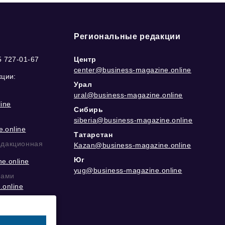
Региональные редакции
5 727-01-67
Центр
center@business-magazine.online
кции:
Урал
ural@business-magazine.online
ine
Сибирь
siberia@business-magazine.online
.online
Татарстан
едакционная
Kazan@business-magazine.online
Юг
e.online
yug@business-magazine.online
рами
.online
еграм