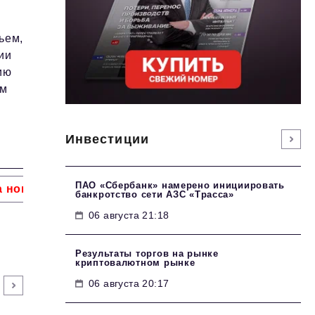
ьем,
ии
ию
ем
Инвестиции
ПАО «Сбербанк» намерено инициировать
а номера
HR
Персона номера
Юридический п
банкротство сети АЗС «Трасса»
06 августа 21:18
Результаты торгов на рынке
криптовалютном рынке
06 августа 20:17