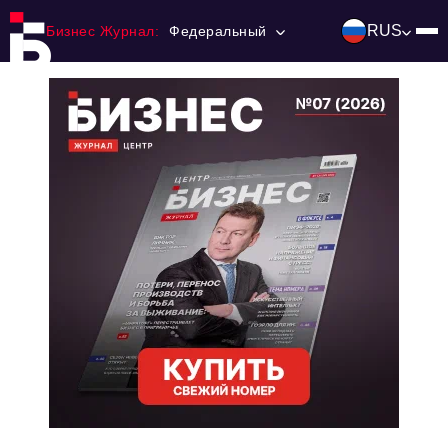
RUS
Бизнес Журнал:
Федеральный
Главная
Франчайзинг
Номера журнала
Контакты
Категории:
Инвестиции
События
Ниши и рынки
Технологии и тренды
Инфраструктура развития