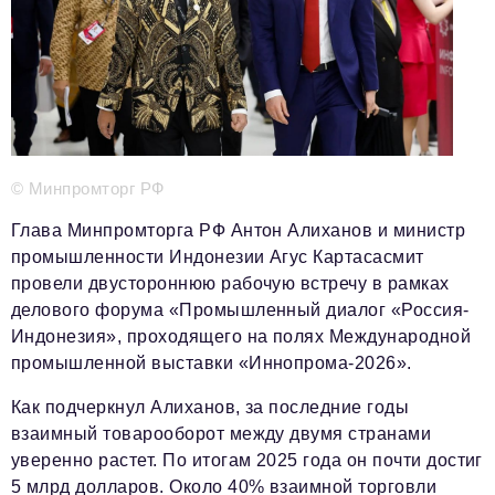
Телефон редакции:
+7 495 727-01-67
Электронные почты редакции:
Информационный отдел
info@business-magazine.online
Отдел рекламы
reklama@business-magazine.online
© Минпромторг РФ
Отдел распространения/редакционная подписка
podpiska@business-magazine.online
Глава Минпромторга РФ Антон Алиханов и министр
Отдел по работе с партнерами
промышленности Индонезии Агус Картасасмит
partner@business-magazine.online
провели двустороннюю рабочую встречу в рамках
делового форума «Промышленный диалог «Россия-
Индонезия», проходящего на полях Международной
промышленной выставки «Иннопрома-2026».
Как подчеркнул Алиханов, за последние годы
взаимный товарооборот между двумя странами
уверенно растет. По итогам 2025 года он почти достиг
5 млрд долларов. Около 40% взаимной торговли