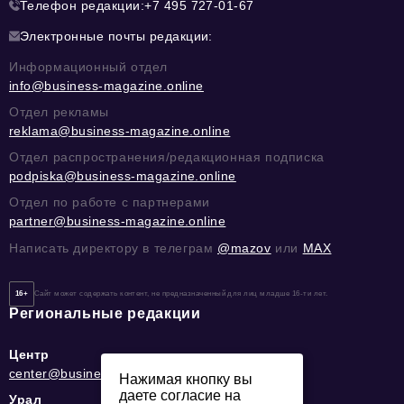
Телефон редакции:
+7 495 727-01-67
Электронные почты редакции:
Информационный отдел
info@business-magazine.online
Отдел рекламы
reklama@business-magazine.online
Отдел распространения/редакционная подписка
podpiska@business-magazine.online
Отдел по работе с партнерами
partner@business-magazine.online
Написать директору в телеграм
@mazov
или
MAX
16+
Сайт может содержать контент, не предназначенный для лиц младше 16-ти лет.
Региональные редакции
Центр
center@business-magazine.online
Нажимая кнопку вы
даете согласие на
Урал