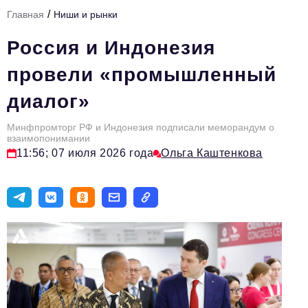
/
Главная
Ниши и рынки
Тема номера
Россия и Индонезия
HR
провели «промышленный
Персона номера
диалог»
Юридический практикум
Минфпромторг РФ и Индонезия подписали меморандум о
Стиль жизни
взаимопонимании
11:56; 07 июля 2026 года
Ольга Каштенкова
Туризм
Импортозамещение
ОПК
Эксперты
Авторские материалы
Видео