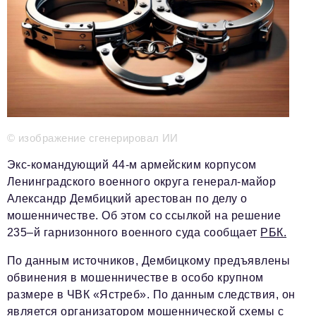
Телефон редакции:
+7 495 727-01-67
Электронные почты редакции:
Информационный отдел
info@business-magazine.online
Отдел рекламы
reklama@business-magazine.online
Отдел распространения/редакционная подписка
© изображение сгенерировал ИИ
podpiska@business-magazine.online
Отдел по работе с партнерами
Экс-командующий 44-м армейским корпусом
partner@business-magazine.online
Ленинградского военного округа генерал-майор
Александр Дембицкий арестован по делу о
мошенничестве. Об этом со ссылкой на решение
235–й гарнизонного военного суда сообщает
РБК.
По данным источников, Дембицкому предъявлены
обвинения в мошенничестве в особо крупном
размере в ЧВК «Ястреб». По данным следствия, он
является организатором мошеннической схемы с