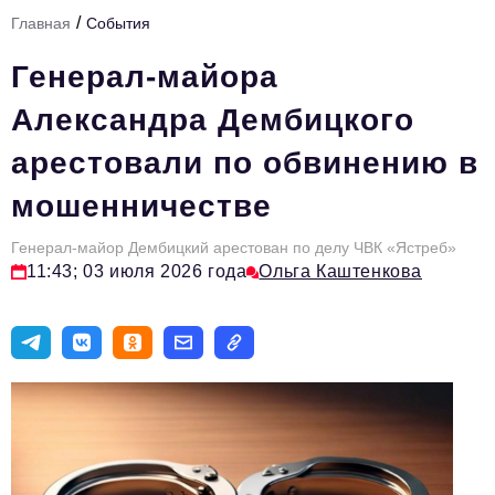
/
Главная
События
Тема номера
Генерал-майора
HR
Александра Дембицкого
Персона номера
арестовали по обвинению в
Юридический практикум
мошенничестве
Стиль жизни
Туризм
Генерал-майор Дембицкий арестован по делу ЧВК «Ястреб»
11:43; 03 июля 2026 года
Ольга Каштенкова
Импортозамещение
ОПК
Эксперты
Авторские материалы
Видео