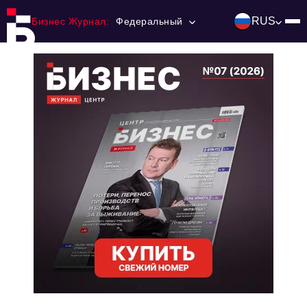
RUS
Бизнес Журнал:
Федеральный
Главная
Франчайзинг
Номера журнала
Контакты
Категории:
Инвестиции
События
Ниши и рынки
Технологии и тренды
Инфраструктура развития