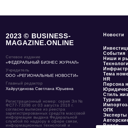
2023 © BUSINESS-
Новости
MAGAZINE.ONLINE
Инвестиц
События
Сетевое издание
Ниши и р
«ФЕДЕРАЛЬНЫЙ БИЗНЕС ЖУРНАЛ»
Технолог
Инфрастр
Учредитель
Тема ном
ООО «РЕГИОНАЛЬНЫЕ НОВОСТИ»
HR
Главный редактор
Персона 
Хайрутдинова Светлана Юрьевна
Юридичес
Стиль жи
Туризм
Регистрационный номер: серия Эл №
Импортоз
ФС77-73398 от 03 августа 2018 г.
согласно выписке из реестра
ОПК
зарегистрированных средств массовой
Эксперты
информации выдана Федеральной
Авторски
службой по надзору в сфере связи,
информационных технологий и
Видео