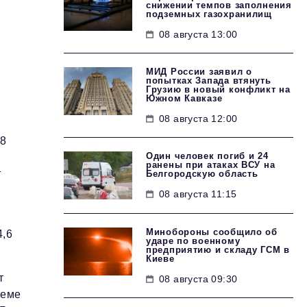
снижении темпов заполнения
подземных газохранилищ
08 августа 13:00
МИД России заявил о
попытках Запада втянуть
Грузию в новый конфликт на
Южном Кавказе
08 августа 12:00
,8
Один человек погиб и 24
ранены при атаках ВСУ на
т
Белгородскую область
08 августа 11:15
Минобороны сообщило об
4,6
ударе по военному
предприятию и складу ГСМ в
Киеве
т
08 августа 09:30
ъеме