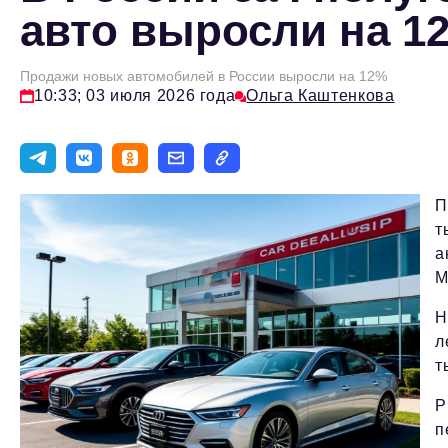
авто выросли на 1
Продажи новых автомобилей в России выросли на 12%
10:33; 03 июля 2026 года
Ольга Каштенкова
П
т
а
М
Н
л
т
Р
п