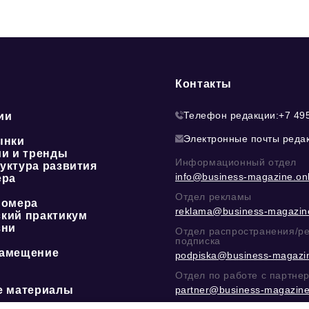
Контакты
Телефон редакции:
+7 49
ии
Электронные почты реда
ынки
ии и тренды
Информационный отдел
уктура развития
info@business-magazine.onl
ера
Отдел рекламы
номера
reklama@business-magazine
кий практикум
зни
Отдел распространения/р
подписка
амещение
podpiska@business-magazin
Отдел по работе с партне
е материалы
partner@business-magazine