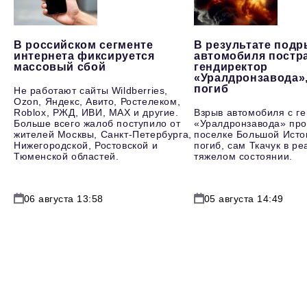
В российском сегменте
В результате под
интернета фиксируется
автомобиля постр
массовый сбой
гендиректор
«Уралдронзавода»
погиб
Не работают сайты Wildberries,
Ozon, Яндекс, Авито, Ростелеком,
Roblox, РЖД, ИВИ, MAX и другие.
Взрыв автомобиля с г
Больше всего жалоб поступило от
«Уралдронзавода» про
жителей Москвы, Санкт-Петербурга,
поселке Большой Исто
Нижегородской, Ростовской и
погиб, сам Ткачук в р
Тюменской областей.
тяжелом состоянии.
06 августа 13:58
05 августа 14:49