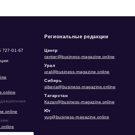
Региональные редакции
5 727-01-67
Центр
center@business-magazine.online
кции:
Урал
ural@business-magazine.online
ine
Сибирь
siberia@business-magazine.online
.online
Татарстан
едакционная
Kazan@business-magazine.online
Юг
e.online
yug@business-magazine.online
рами
.online