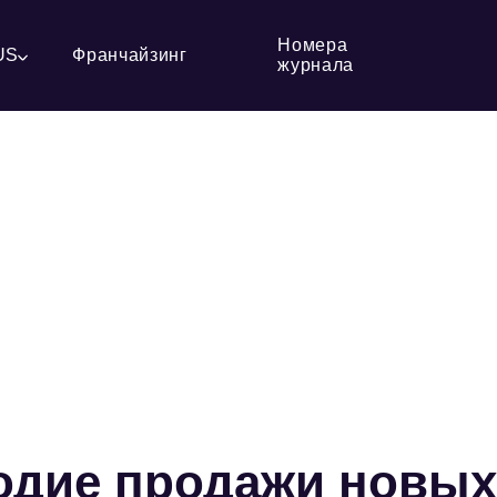
Номера
US
Франчайзинг
журнала
годие продажи новых