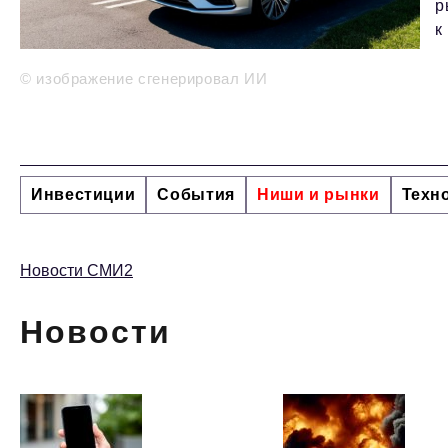
р
к
© изображение сгенерировал ИИ
Инвестиции
События
Ниши и рынки
Техн
Новости СМИ2
Новости