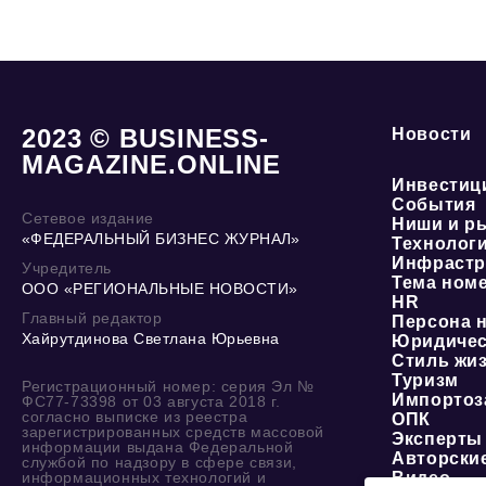
2023 © BUSINESS-
Новости
MAGAZINE.ONLINE
Инвестиц
События
Сетевое издание
Ниши и р
«ФЕДЕРАЛЬНЫЙ БИЗНЕС ЖУРНАЛ»
Технолог
Инфрастр
Учредитель
Тема ном
ООО «РЕГИОНАЛЬНЫЕ НОВОСТИ»
HR
Главный редактор
Персона 
Хайрутдинова Светлана Юрьевна
Юридичес
Стиль жи
Туризм
Регистрационный номер: серия Эл №
Импортоз
ФС77-73398 от 03 августа 2018 г.
согласно выписке из реестра
ОПК
зарегистрированных средств массовой
Эксперты
информации выдана Федеральной
Авторски
службой по надзору в сфере связи,
информационных технологий и
Видео