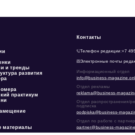
Контакты
Телефон редакции:
+7 49
ии
Электронные почты реда
ынки
ии и тренды
Информационный отдел
уктура развития
info@business-magazine.onl
ера
Отдел рекламы
номера
reklama@business-magazine
кий практикум
зни
Отдел распространения/р
подписка
амещение
podpiska@business-magazin
Отдел по работе с партне
е материалы
partner@business-magazine