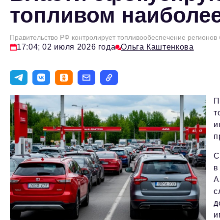
топливом наиболее
Правительство РФ контролирует топливообеспечение регионов
17:04; 02 июля 2026 года
Ольга Каштенкова
П
т
и
п
С
в
А
с
д
и