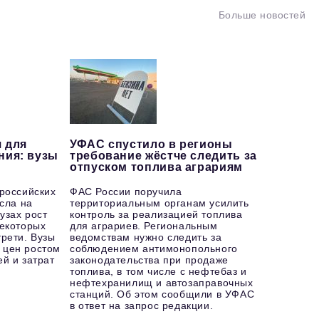
Больше новостей
 для
УФАС спустило в регионы
ния: вузы
требование жёстче следить за
отпуском топлива аграриям
 российских
ФАС России поручила
осла на
территориальным органам усилить
узах рост
контроль за реализацией топлива
некоторых
для аграриев. Региональным
рети. Вузы
ведомствам нужно следить за
 цен ростом
соблюдением антимонопольного
й и затрат
законодательства при продаже
топлива, в том числе с нефтебаз и
нефтехранилищ и автозаправочных
станций. Об этом сообщили в УФАС
в ответ на запрос редакции.