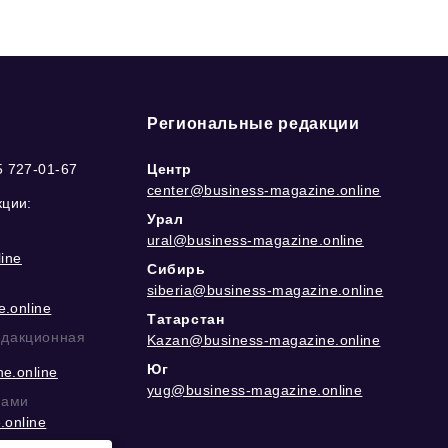
Региональные редакции
5 727-01-67
Центр
center@business-magazine.online
кции:
Урал
ural@business-magazine.online
ine
Сибирь
siberia@business-magazine.online
.online
Татарстан
едакционная
Kazan@business-magazine.online
Юг
e.online
yug@business-magazine.online
рами
.online