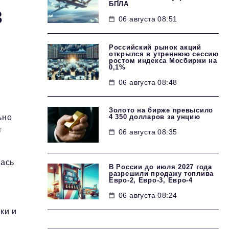
БПЛА
в
06 августа 08:51
Российский рынок акций
открылся в утреннюю сессию
ростом индекса Мосбиржи на
0,1%
06 августа 08:48
Золото на бирже превысило
4 350 долларов за унцию
ьно
т
06 августа 08:35
лась
В России до июля 2027 года
разрешили продажу топлива
Евро-2, Евро-3, Евро-4
06 августа 08:24
ки и