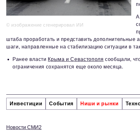
п
А
с
© изображение сгенерировал ИИ
п
штаба проработать и представить дополнительные 
шаги, направленные на стабилизацию ситуации в так
Ранее власти
Крыма и Севастополя
сообщали, что
ограничения сохранятся еще около месяца.
Инвестиции
События
Ниши и рынки
Техн
Новости СМИ2