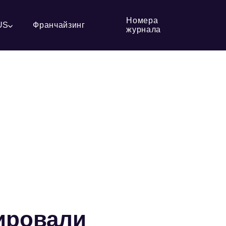
Номера
US
Франчайзинг
журнала
кировали