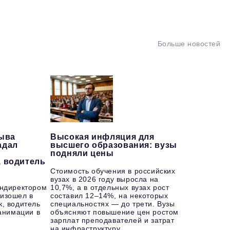
Больше новостей
рыва
Высокая инфляция для
адал
высшего образования: вузы
подняли цены
, водитель
Стоимость обучения в российских
вузах в 2026 году выросла на
ендиректором
10,7%, а в отдельных вузах рост
изошел в
составил 12–14%, на некоторых
к, водитель
специальностях — до трети. Вузы
еанимации в
объясняют повышение цен ростом
зарплат преподавателей и затрат
на инфраструктуру.