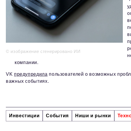
у
о
в
п
в
п
р
© изображение сгенерировано ИИ
н
компании.
VK
предупредила
пользователей о возможных пробл
важных событиях.
Инвестиции
События
Ниши и рынки
Техн