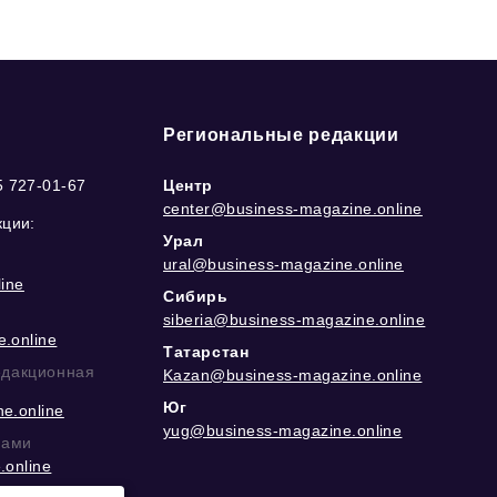
Региональные редакции
5 727-01-67
Центр
center@business-magazine.online
кции:
Урал
ural@business-magazine.online
ine
Сибирь
siberia@business-magazine.online
.online
Татарстан
едакционная
Kazan@business-magazine.online
Юг
e.online
yug@business-magazine.online
рами
.online