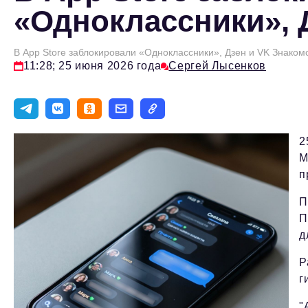
«Одноклассники», 
В App Store заблокировали «Одноклассники», Дзен и VK Знаком
11:28; 25 июня 2026 года
Сергей Лысенков
2
М
п
П
П
д
Р
г
"