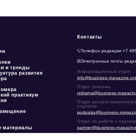
Контакты
Телефон редакции:
+7 49
ии
Электронные почты реда
ынки
ии и тренды
Информационный отдел
уктура развития
info@business-magazine.onl
ера
Отдел рекламы
номера
reklama@business-magazine
кий практикум
зни
Отдел распространения/р
подписка
амещение
podpiska@business-magazin
Отдел по работе с партне
е материалы
partner@business-magazine