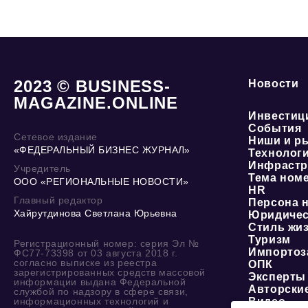
2023 © BUSINESS-
Новости
MAGAZINE.ONLINE
Инвестиц
События
Сетевое издание
Ниши и р
«ФЕДЕРАЛЬНЫЙ БИЗНЕС ЖУРНАЛ»
Технолог
Инфрастр
Учредитель
Тема ном
ООО «РЕГИОНАЛЬНЫЕ НОВОСТИ»
HR
Главный редактор
Персона 
Хайрутдинова Светлана Юрьевна
Юридичес
Стиль жи
Туризм
Регистрационный номер: серия Эл №
Импортоз
ФС77-73398 от 03 августа 2018 г.
согласно выписке из реестра
ОПК
зарегистрированных средств массовой
Эксперты
информации выдана Федеральной
Авторски
службой по надзору в сфере связи,
информационных технологий и
Видео