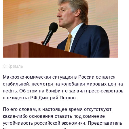
Телефон редакции:
+7 495 727-01-67
Электронные почты редакции:
Информационный отдел
info@business-magazine.online
Отдел рекламы
reklama@business-magazine.online
Отдел распространения/редакционная подписка
podpiska@business-magazine.online
© Кремль
Отдел по работе с партнерами
partner@business-magazine.online
Макроэкономическая ситуация в России остается
стабильной, несмотря на колебания мировых цен на
нефть. Об этом на брифинге заявил пресс-секретарь
президента РФ Дмитрий Песков.
По его словам, в настоящее время отсутствуют
какие-либо основания ставить под сомнение
устойчивость российской экономики. Представитель