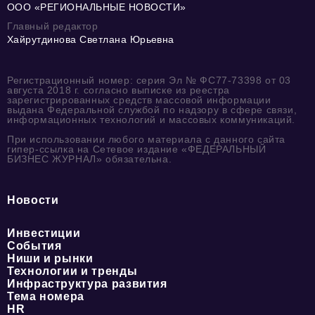
ООО «РЕГИОНАЛЬНЫЕ НОВОСТИ»
Главный редактор
Хайрутдинова Светлана Юрьевна
Регистрационный номер: серия Эл № ФС77-73398 от 03
августа 2018 г. согласно выписке из реестра
зарегистрированных средств массовой информации
выдана Федеральной службой по надзору в сфере связи,
информационных технологий и массовых коммуникаций.
При использовании любого материала с данного сайта
гипер-ссылка на Сетевое издание «ФЕДЕРАЛЬНЫЙ
БИЗНЕС ЖУРНАЛ» обязательна.
Новости
Инвестиции
События
Ниши и рынки
Технологии и тренды
Инфраструктура развития
Тема номера
HR