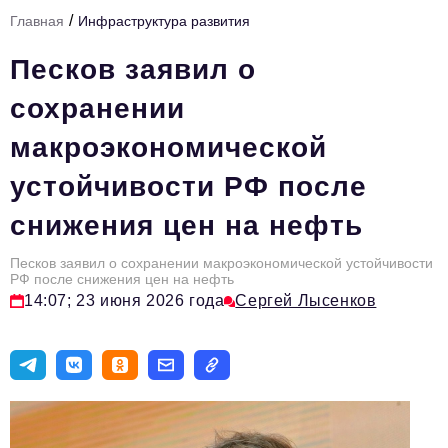
/
Главная
Инфраструктура развития
Тема номера
Песков заявил о
HR
сохранении
Персона номера
макроэкономической
Юридический практикум
устойчивости РФ после
Стиль жизни
снижения цен на нефть
Туризм
Импортозамещение
Песков заявил о сохранении макроэкономической устойчивости
РФ после снижения цен на нефть
ОПК
14:07; 23 июня 2026 года
Сергей Лысенков
Эксперты
Авторские материалы
Видео