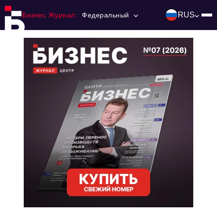
RUS
Бизнес Журнал:
Федеральный
Главная
Франчайзинг
Номера журнала
Контакты
Категории:
Инвестиции
События
Ниши и рынки
Технологии и тренды
Инфраструктура развития