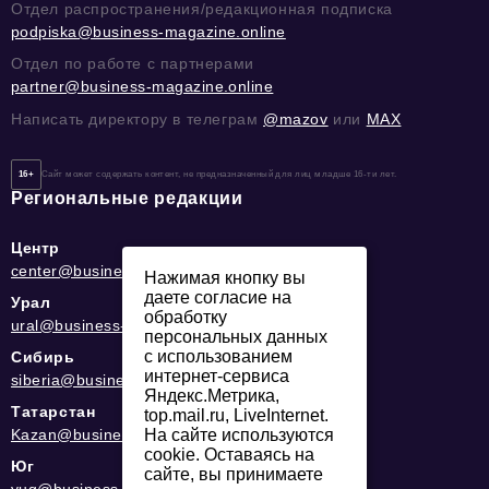
Отдел распространения/редакционная подписка
podpiska@business-magazine.online
Отдел по работе с партнерами
partner@business-magazine.online
Написать директору в телеграм
@mazov
или
MAX
16+
Сайт может содержать контент, не предназначенный для лиц младше 16-ти лет.
Региональные редакции
Центр
center@business-magazine.online
Нажимая кнопку вы
даете согласие на
Урал
обработку
ural@business-magazine.online
персональных данных
с использованием
Сибирь
интернет-сервиса
siberia@business-magazine.online
Яндекс.Метрика,
Татарстан
top.mail.ru, LiveInternet.
На сайте используются
Kazan@business-magazine.online
cookie. Оставаясь на
Юг
сайте, вы принимаете