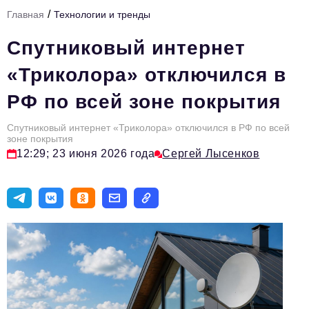
/
Главная
Технологии и тренды
Тема номера
Спутниковый интернет
HR
«Триколора» отключился в
Персона номера
РФ по всей зоне покрытия
Юридический практикум
Спутниковый интернет «Триколора» отключился в РФ по всей
Стиль жизни
зоне покрытия
12:29; 23 июня 2026 года
Сергей Лысенков
Туризм
Импортозамещение
ОПК
Эксперты
Авторские материалы
Видео