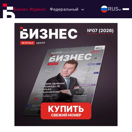
RUS
Бизнес Журнал:
Федеральный
Главная
Франчайзинг
Номера журнала
Контакты
Категории:
Инвестиции
События
Ниши и рынки
Технологии и тренды
Инфраструктура развития