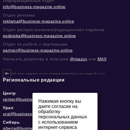
Информационный отдел
info@business-magazine.online
Отдел рекламы
reklama@business-magazine.online
Отдел распространения/редакционная подписка
podpiska@business-magazine.online
Отдел по работе с партнерами
partner@business-magazine.online
Написать директору в телеграм
@mazov
или
MAX
16+
Сайт может содержать контент, не предназначенный для лиц младше 16-ти лет.
Региональные редакции
Центр
center@business-magazine.online
Нажимая кнопку вы
даете согласие на
Урал
обработку
ural@business-magazine.online
персональных данных
с использованием
Сибирь
интернет-сервиса
siberia@business-magazine.online