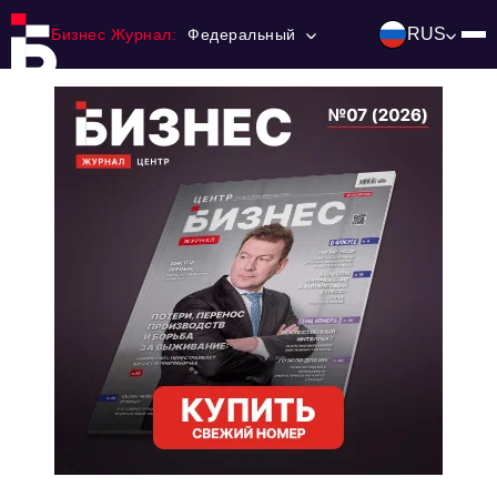
RUS
Бизнес Журнал:
Федеральный
Главная
Франчайзинг
Номера журнала
Контакты
Категории:
Инвестиции
События
Ниши и рынки
Технологии и тренды
Инфраструктура развития