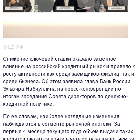
Телефон редакции:
+7 495 727-01-67
Электронные почты редакции:
Информационный отдел
info@business-magazine.online
Отдел рекламы
© ЦБ РФ
reklama@business-magazine.online
Отдел распространения/редакционная подписка
Снижение ключевой ставки оказало заметное
podpiska@business-magazine.online
влияние на российский кредитный рынок и привело к
Отдел по работе с партнерами
росту активности как среди заемщиков-физлиц, так и
partner@business-magazine.online
среди бизнеса. Об этом заявила глава Банк России
Эльвира Набиуллина на пресс-конференции по
итогам заседания Совета директоров по денежно-
кредитной политике.
По ее словам, наиболее наглядные изменения
наблюдаются в сегменте рыночной ипотеки. За
первые 4 месяца текущего года объем выдачи таких
кредитов оказался почти в четыре раза выше, чем за