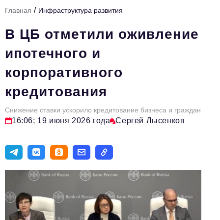
/
Главная
Инфраструктура развития
Тема номера
В ЦБ отметили оживление
HR
ипотечного и
Персона номера
корпоративного
Юридический практикум
кредитования
Стиль жизни
Туризм
Снижение ставки ускорило кредитование бизнеса и граждан
16:06; 19 июня 2026 года
Сергей Лысенков
Импортозамещение
ОПК
Эксперты
Авторские материалы
Видео