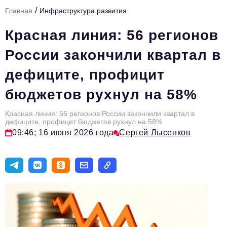
/
Главная
Инфраструктура развития
Тема номера
Красная линия: 56 регионов
HR
России закончили квартал в
Персона номера
дефиците, профицит
Юридический практикум
бюджетов рухнул на 58%
Стиль жизни
Туризм
Красная линия: 56 регионов России закончили квартал в
дефиците, профицит бюджетов рухнул на 58%
09:46; 16 июня 2026 года
Сергей Лысенков
Импортозамещение
ОПК
Эксперты
Авторские материалы
Видео