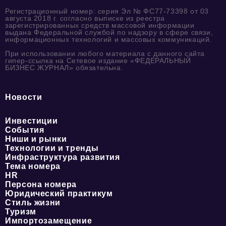
Регистрационный номер: серия Эл № ФС77-73398 от 03
августа 2018 г. согласно выписке из реестра
зарегистрированных средств массовой информации
выдана Федеральной службой по надзору в сфере связи,
информационных технологий и массовых коммуникаций.
При использовании любого материала с данного сайта
гипер-ссылка на Сетевое издание «ФЕДЕРАЛЬНЫЙ
БИЗНЕС ЖУРНАЛ» обязательна.
Новости
Инвестиции
События
Ниши и рынки
Технологии и тренды
Инфраструктура развития
Тема номера
HR
Персона номера
Юридический практикум
Стиль жизни
Туризм
Импортозамещение