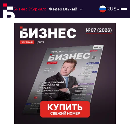
RUS
Бизнес Журнал:
Федеральный
Главная
Франчайзинг
Номера журнала
Контакты
Категории:
Инвестиции
События
Ниши и рынки
Технологии и тренды
Инфраструктура развития