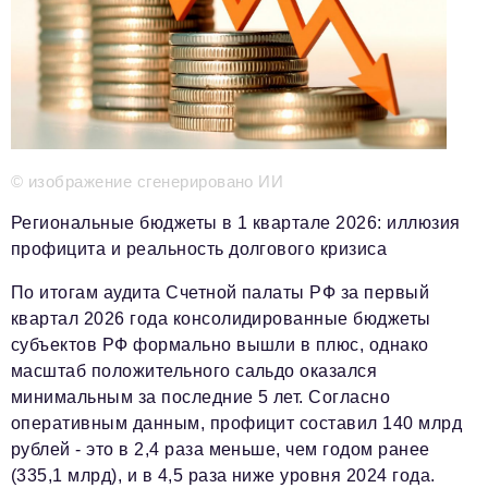
Телефон редакции:
+7 495 727-01-67
Электронные почты редакции:
Информационный отдел
info@business-magazine.online
Отдел рекламы
reklama@business-magazine.online
© изображение сгенерировано ИИ
Отдел распространения/редакционная подписка
podpiska@business-magazine.online
Региональные бюджеты в 1 квартале 2026: иллюзия
профицита и реальность долгового кризиса
Отдел по работе с партнерами
partner@business-magazine.online
По итогам аудита Счетной палаты РФ за первый
квартал 2026 года консолидированные бюджеты
субъектов РФ формально вышли в плюс, однако
масштаб положительного сальдо оказался
минимальным за последние 5 лет. Согласно
оперативным данным, профицит составил 140 млрд
рублей - это в 2,4 раза меньше, чем годом ранее
(335,1 млрд), и в 4,5 раза ниже уровня 2024 года.