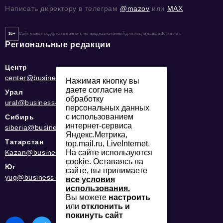
Написать директору в телеграм
@mazov
или
MAX
16+
Сайт может содержать контент, не предназначенный для лиц младше 16-ти лет.
Региональные редакции
Центр
center@business-magazine.online
Нажимая кнопку вы
даете согласие на
Урал
обработку
ural@business-magazine.online
персональных данных
с использованием
Сибирь
интернет-сервиса
siberia@business-magazine.online
Яндекс.Метрика,
Татарстан
top.mail.ru, LiveInternet.
Kazan@business-magazine.online
На сайте используются
cookie. Оставаясь на
Юг
сайте, вы принимаете
yug@business-magazine.online
все условия
использования.
Вы можете
настроить
или
отклонить и
покинуть сайт