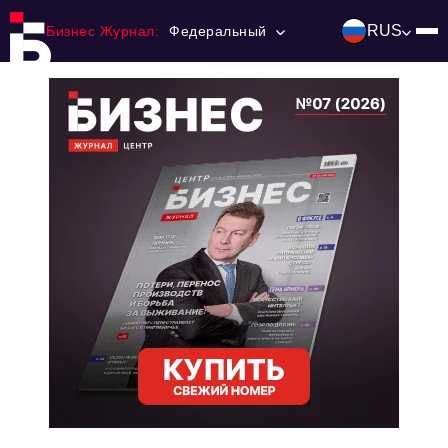
RUS
Бизнес Журнал:
Федеральный
Главная
Франчайзинг
Номера журнала
Контакты
Категории:
Инвестиции
События
Ниши и рынки
Технологии и тренды
Инфраструктура развития