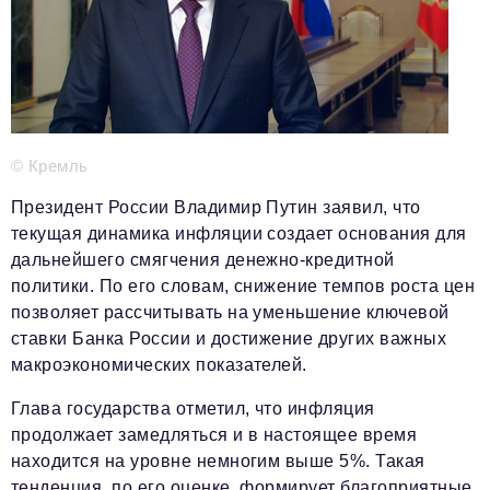
Телефон редакции:
+7 495 727-01-67
Электронные почты редакции:
Информационный отдел
info@business-magazine.online
Отдел рекламы
© Кремль
reklama@business-magazine.online
Отдел распространения/редакционная подписка
Президент России Владимир Путин заявил, что
podpiska@business-magazine.online
текущая динамика инфляции создает основания для
Отдел по работе с партнерами
дальнейшего смягчения денежно-кредитной
partner@business-magazine.online
политики. По его словам, снижение темпов роста цен
позволяет рассчитывать на уменьшение ключевой
ставки Банка России и достижение других важных
макроэкономических показателей.
Глава государства отметил, что инфляция
продолжает замедляться и в настоящее время
находится на уровне немногим выше 5%. Такая
тенденция, по его оценке, формирует благоприятные