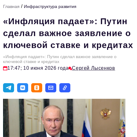
/
Главная
Инфраструктура развития
Тема номера
«Инфляция падает»: Путин
HR
сделал важное заявление о
Персона номера
ключевой ставке и кредитах
Юридический практикум
«Инфляция падает»: Путин сделал важное заявление о
Стиль жизни
ключевой ставке и кредитах
17:47; 10 июня 2026 года
Сергей Лысенков
Туризм
Импортозамещение
ОПК
Эксперты
Авторские материалы
Видео