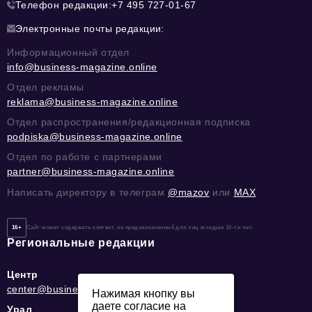
Телефон редакции:
+7 495 727-01-67
Электронные почты редакции:
Информационный отдел
info@business-magazine.online
Отдел рекламы
reklama@business-magazine.online
Отдел распространения/редакционная подписка
podpiska@business-magazine.online
Отдел по работе с партнерами
partner@business-magazine.online
Написать директору в телеграм
@mazov
или
MAX
16+
Сайт может содержать контент, не предназначенный для лиц младше 16-ти лет.
Региональные редакции
Центр
center@business-magazine.online
Нажимая кнопку вы
даете согласие на
Урал