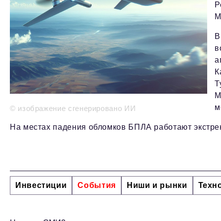
Р
М
В
в
а
К
Т
М
м
© изображение сгенерировано ИИ
На местах падения обломков БПЛА работают экстре
Инвестиции
События
Ниши и рынки
Техн