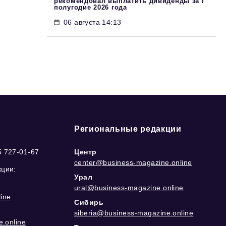
рекомендовал выплатить дивиденды за I
полугодие 2026 года
06 августа 14:13
Региональные редакции
5 727-01-67
Центр
center@business-magazine.online
кции:
Урал
ural@business-magazine.online
ine
Сибирь
siberia@business-magazine.online
.online