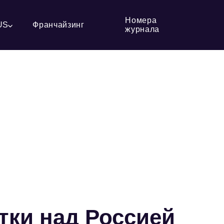
Номера
US
Франчайзинг
журнала
тки над Россией