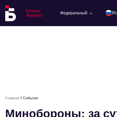
Бизнес
Федеральный
R
Журнал:
/
Главная
События
Минобороны: за су