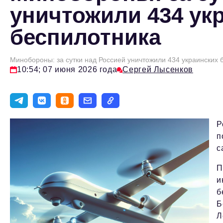
уничтожили 434 ук
беспилотника
Минобороны: за сутки над Россией уничтожили 434 украинских 
10:54; 07 июня 2026 года
Сергей Лысенков
Р
п
с
П
и
б
Б
Л