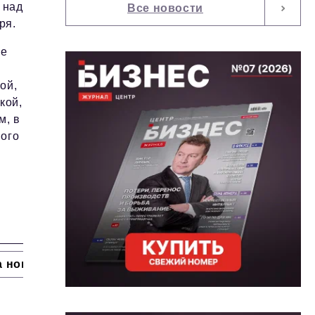
 над
Все новости
ря.
ие
ой,
кой,
м, в
ного
а номера
HR
Персона номера
Юридический п