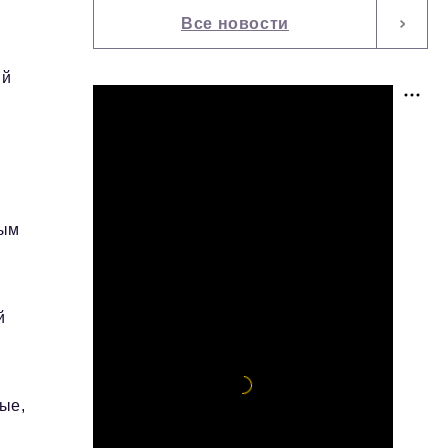
Все новости
ый
.
ным
й
ые,