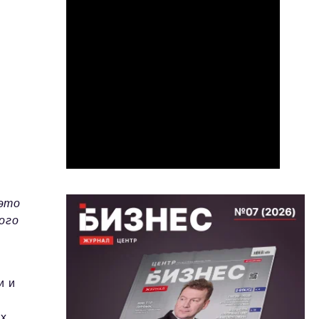
 это
ого
и и
ых