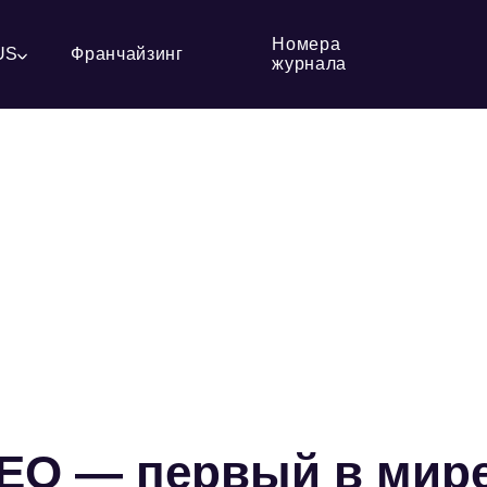
Номера
US
Франчайзинг
журнала
НЕО — первый в мир