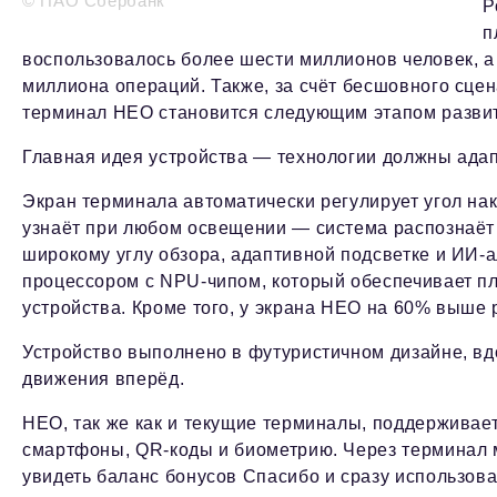
© ПАО Сбербанк
Р
п
воспользовалось более шести миллионов человек, а
миллиона операций. Также, за счёт бесшовного сце
терминал НЕО становится следующим этапом разви
Главная идея устройства — технологии должны адапт
Экран терминала автоматически регулирует угол нак
узнаёт при любом освещении — система распознаёт 
широкому углу обзора, адаптивной подсветке и ИИ
процессором с NPU-чипом, который обеспечивает пл
устройства. Кроме того, у экрана НЕО на 60% выше
Устройство выполнено в футуристичном дизайне, вд
движения вперёд.
НЕО, так же как и текущие терминалы, поддерживае
смартфоны, QR-коды и биометрию. Через терминал 
увидеть баланс бонусов Спасибо и сразу использоват