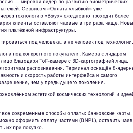
оссия — мировой лидер по развитию биометрических
латежей. Сервисом «Оплата улыбкой» уже
 через технологию «Вжух» ежедневно проходит более
нария клиенты оставляют чаевые в три раза чаще. Нов
тия платёжной инфраструктуры.
ироваться под человека, а не человек под технологии
лона под конкретного покупателя. Камера с лидаром
лицо благодаря ToF-камере с 3D-картографией лица,
-алгоритмам распознавания. Терминал оснащён 8-ядер
авность и скорость работы интерфейса и самого
 разрешение, чем у предыдущего поколения.
охновлённом эстетикой космических технологий и идее
т все современные способы оплаты: банковские карты,
можно оформить оплату частями (BNPL), оставить чаев
ь их при покупке.