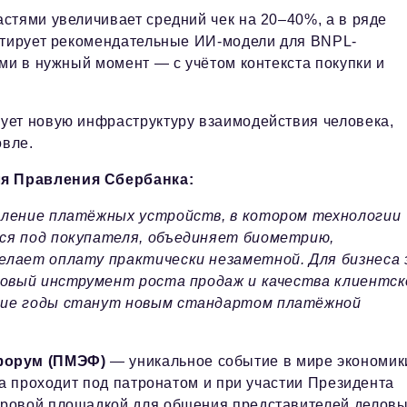
стями увеличивает средний чек на 20–40%, а в ряде
естирует рекомендательные ИИ-модели для BNPL-
ми в нужный момент — с учётом контекста покупки и
ует новую инфраструктуру взаимодействия человека,
овле.
я Правления Сбербанка:
оление платёжных устройств, в котором технологии
ся под покупателя, объединяет биометрию,
елает оплату практически незаметной. Для бизнеса
 новый инструмент роста продаж и качества клиентск
шие годы станут новым стандартом платёжной
форум (ПМЭФ)
— уникальное событие в мире экономик
да проходит под патронатом и при участии Президента
ировой площадкой для общения представителей делов