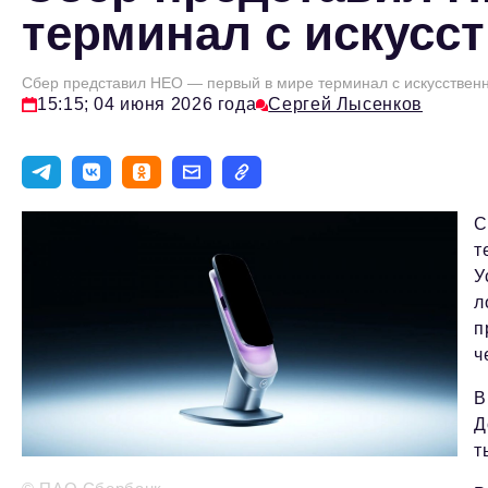
терминал с искусс
Сбер представил НЕО — первый в мире терминал с искусствен
15:15; 04 июня 2026 года
Сергей Лысенков
С
т
У
л
п
ч
В
Д
т