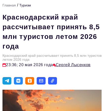
/
Главная
Туризм
Тема номера
Краснодарский край
HR
рассчитывает принять 8,5
Персона номера
млн туристов летом 2026
Юридический практикум
года
Стиль жизни
Туризм
Краснодарский край рассчитывает принять 8,5 млн туристов
летом 2026 года
23:36; 20 мая 2026 года
Сергей Лысенков
Импортозамещение
ОПК
Эксперты
Авторские материалы
Видео