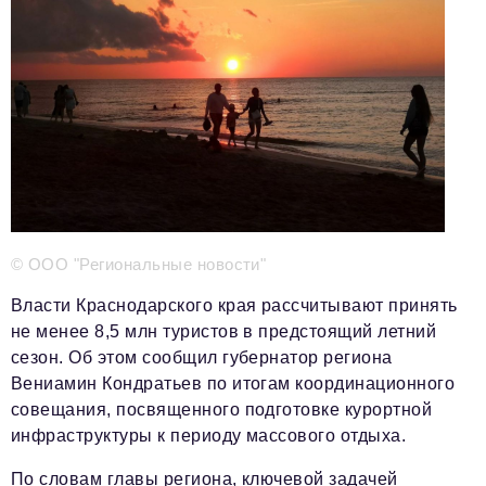
Телефон редакции:
+7 495 727-01-67
Электронные почты редакции:
Информационный отдел
info@business-magazine.online
Отдел рекламы
reklama@business-magazine.online
Отдел распространения/редакционная подписка
podpiska@business-magazine.online
Отдел по работе с партнерами
© ООО "Региональные новости"
partner@business-magazine.online
Власти Краснодарского края рассчитывают принять
не менее 8,5 млн туристов в предстоящий летний
сезон. Об этом сообщил губернатор региона
Вениамин Кондратьев по итогам координационного
совещания, посвященного подготовке курортной
инфраструктуры к периоду массового отдыха.
По словам главы региона, ключевой задачей