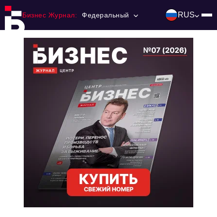
RUS
Бизнес Журнал:
Федеральный
Главная
Франчайзинг
Номера журнала
Контакты
Категории:
Инвестиции
События
Ниши и рынки
Технологии и тренды
Инфраструктура развития