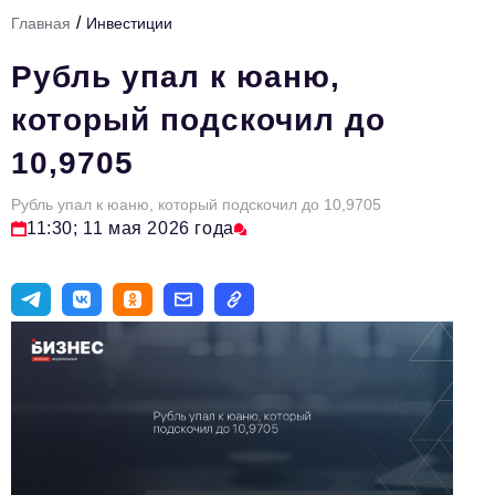
/
Главная
Инвестиции
Тема номера
Рубль упал к юаню,
HR
который подскочил до
Персона номера
10,9705
Юридический практикум
Рубль упал к юаню, который подскочил до 10,9705
Стиль жизни
11:30; 11 мая 2026 года
Туризм
Импортозамещение
ОПК
Эксперты
Авторские материалы
Видео