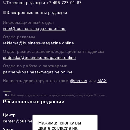
Телефон редакции:
+7 495 727-01-67
Электронные почты редакции:
Информационный отдел
info@business-magazine.online
Отдел рекламы
reklama@business-magazine.online
Отдел распространения/редакционная подписка
podpiska@business-magazine.online
Отдел по работе с партнерами
partner@business-magazine.online
Написать директору в телеграм
@mazov
или
MAX
16+
Сайт может содержать контент, не предназначенный для лиц младше 16-ти лет.
Региональные редакции
Центр
center@business-magazine.online
Нажимая кнопку вы
даете согласие на
Урал