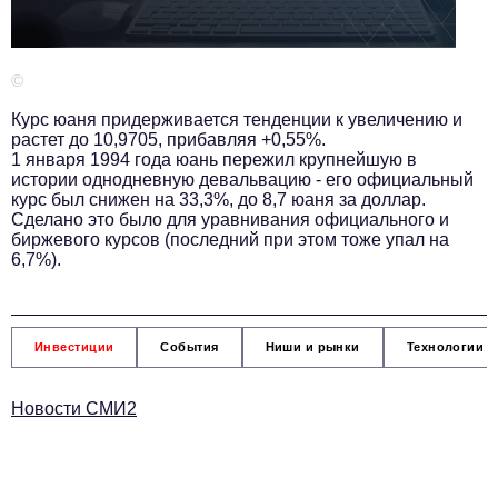
Телефон редакции:
+7 495 727-01-67
Электронные почты редакции:
©
Информационный отдел
info@business-magazine.online
Курс юаня придерживается тенденции к увеличению и
растет до 10,9705, прибавляя +0,55%.
Отдел рекламы
1 января 1994 года юань пережил крупнейшую в
reklama@business-magazine.online
истории однодневную девальвацию - его официальный
курс был снижен на 33,3%, до 8,7 юаня за доллар.
Отдел распространения/редакционная подписка
Сделано это было для уравнивания официального и
podpiska@business-magazine.online
биржевого курсов (последний при этом тоже упал на
Отдел по работе с партнерами
6,7%).
partner@business-magazine.online
Инвестиции
События
Ниши и рынки
Технологии и
Новости СМИ2