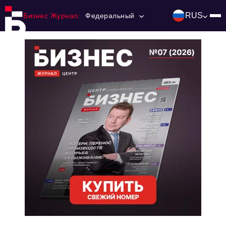
RUS
Бизнес Журнал:
Федеральный
Главная
Франчайзинг
Номера журнала
Контакты
Категории:
Инвестиции
События
Ниши и рынки
Технологии и тренды
Инфраструктура развития